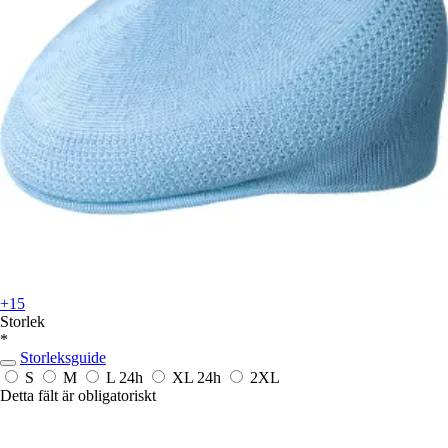
+15
Storlek
*
Storleksguide
S
M
L
24h
XL
24h
2XL
Detta fält är obligatoriskt