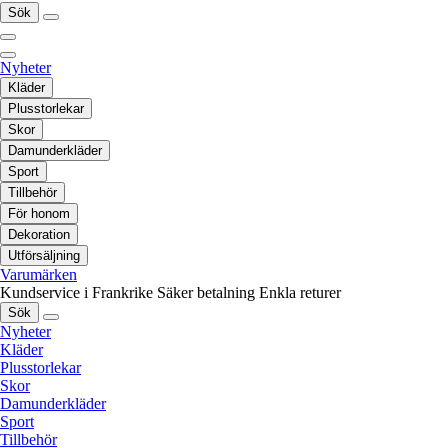
Sök
Nyheter
Kläder
Plusstorlekar
Skor
Damunderkläder
Sport
Tillbehör
För honom
Dekoration
Utförsäljning
Varumärken
Kundservice i Frankrike
Säker betalning
Enkla returer
Sök
Nyheter
Kläder
Plusstorlekar
Skor
Damunderkläder
Sport
Tillbehör