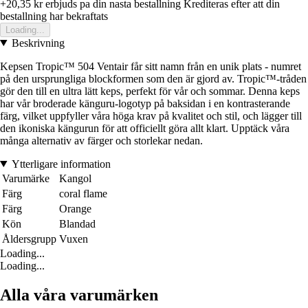
+20,35 kr
erbjuds pa din nasta bestallning
Krediteras efter att din
bestallning har bekraftats
Loading...
Beskrivning
Kepsen Tropic™ 504 Ventair får sitt namn från en unik plats - numret
på den ursprungliga blockformen som den är gjord av. Tropic™-tråden
gör den till en ultra lätt keps, perfekt för vår och sommar. Denna keps
har vår broderade känguru-logotyp på baksidan i en kontrasterande
färg, vilket uppfyller våra höga krav på kvalitet och stil, och lägger till
den ikoniska kängurun för att officiellt göra allt klart. Upptäck våra
många alternativ av färger och storlekar nedan.
Ytterligare information
Varumärke
Kangol
Färg
coral flame
Färg
Orange
Kön
Blandad
Åldersgrupp
Vuxen
Loading...
Loading...
Alla våra varumärken