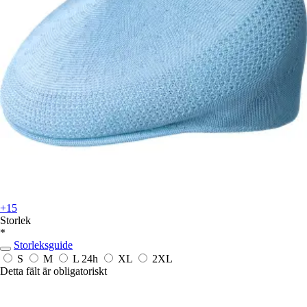
+15
Storlek
*
Storleksguide
S
M
L
24h
XL
2XL
Detta fält är obligatoriskt