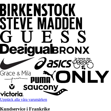
Upptäck alla våra varumärken
Kundservice i Frankrike