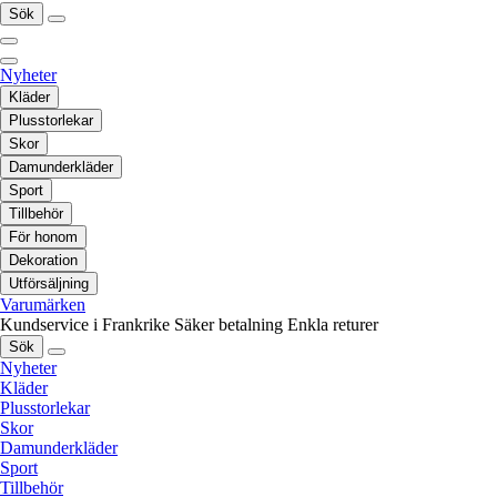
Sök
Nyheter
Kläder
Plusstorlekar
Skor
Damunderkläder
Sport
Tillbehör
För honom
Dekoration
Utförsäljning
Varumärken
Kundservice i Frankrike
Säker betalning
Enkla returer
Sök
Nyheter
Kläder
Plusstorlekar
Skor
Damunderkläder
Sport
Tillbehör