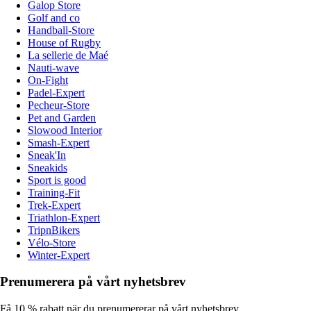
Galop Store
Golf and co
Handball-Store
House of Rugby
La sellerie de Maé
Nauti-wave
On-Fight
Padel-Expert
Pecheur-Store
Pet and Garden
Slowood Interior
Smash-Expert
Sneak'In
Sneakids
Sport is good
Training-Fit
Trek-Expert
Triathlon-Expert
TripnBikers
Vélo-Store
Winter-Expert
Prenumerera på vårt nyhetsbrev
Få 10 % rabatt när du prenumererar på vårt nyhetsbrev