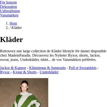
För honom
Dekoration
Utförsäljning
Varumärken
Hem
/
Kläder
Kläder
Retrouvez une large collection de Kläder lifestyle för damer disponible
chez MadeinParadis. Découvrez les Nyheter Byxor, shorts, Jackor,
sweat, jeans, Underkläder, tshirt... de vos Varumärken préférées.
Jackor & Kappor
-
Klänningar & Jumpsuits
-
Pull et Sweatshirts
-
Byxor
-
Kjolar & Shorts
-
Underkläder