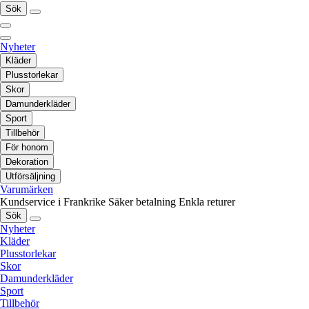
Sök
Nyheter
Kläder
Plusstorlekar
Skor
Damunderkläder
Sport
Tillbehör
För honom
Dekoration
Utförsäljning
Varumärken
Kundservice i Frankrike
Säker betalning
Enkla returer
Sök
Nyheter
Kläder
Plusstorlekar
Skor
Damunderkläder
Sport
Tillbehör