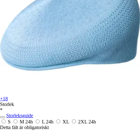
+18
Storlek
*
Storleksguide
S
M
24h
L
24h
XL
2XL
24h
Detta fält är obligatoriskt