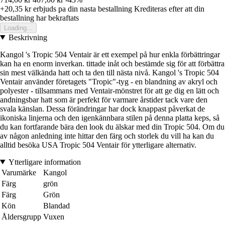
+20,35 kr
erbjuds pa din nasta bestallning
Krediteras efter att din
bestallning har bekraftats
Loading...
Beskrivning
Kangol 's Tropic 504 Ventair är ett exempel på hur enkla förbättringar
kan ha en enorm inverkan. tittade inåt och bestämde sig för att förbättra
sin mest välkända hatt och ta den till nästa nivå. Kangol 's Tropic 504
Ventair använder företagets "Tropic"-tyg - en blandning av akryl och
polyester - tillsammans med Ventair-mönstret för att ge dig en lätt och
andningsbar hatt som är perfekt för varmare årstider tack vare den
svala känslan. Dessa förändringar har dock knappast påverkat de
ikoniska linjerna och den igenkännbara stilen på denna platta keps, så
du kan fortfarande bära den look du älskar med din Tropic 504. Om du
av någon anledning inte hittar den färg och storlek du vill ha kan du
alltid besöka USA Tropic 504 Ventair för ytterligare alternativ.
Ytterligare information
Varumärke
Kangol
Färg
grön
Färg
Grön
Kön
Blandad
Åldersgrupp
Vuxen