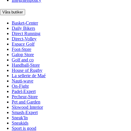
Integritetspolicy
Våra butiker
Basket-Center
Daily Bikers
Direct Running
Direct-Volley
Espace Golf
Foot-Store
Galop Store
Golf and co
Handball-Store
House of Rugby
La sellerie de Maé
Nauti-wave
On-Fight
Padel-Expert
Pecheur-Store
Pet and Garden
Slowood Interior
Smash-Expert
Sneak'In
Sneakids
Sport is good