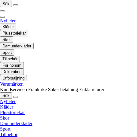
Sök
Nyheter
Kläder
Plusstorlekar
Skor
Damunderkläder
Sport
Tillbehör
För honom
Dekoration
Utförsäljning
Varumärken
Kundservice i Frankrike
Säker betalning
Enkla returer
Sök
Nyheter
Kläder
Plusstorlekar
Skor
Damunderkläder
Sport
Tillbehör