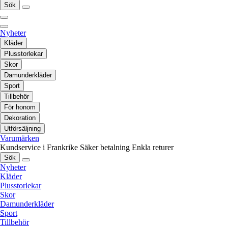
Sök
Nyheter
Kläder
Plusstorlekar
Skor
Damunderkläder
Sport
Tillbehör
För honom
Dekoration
Utförsäljning
Varumärken
Kundservice i Frankrike
Säker betalning
Enkla returer
Sök
Nyheter
Kläder
Plusstorlekar
Skor
Damunderkläder
Sport
Tillbehör