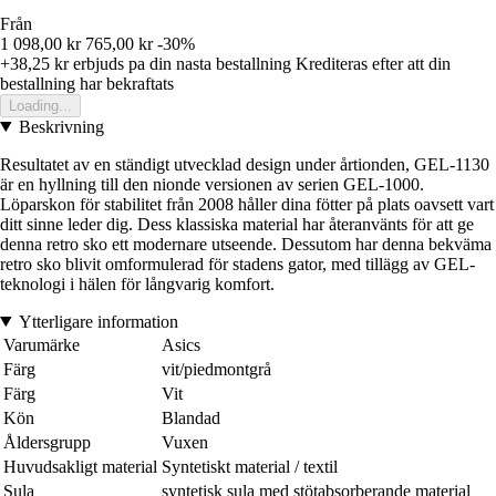
Från
1 098,00 kr
765,00 kr
-30%
+38,25 kr
erbjuds pa din nasta bestallning
Krediteras efter att din
bestallning har bekraftats
Loading...
Beskrivning
Resultatet av en ständigt utvecklad design under årtionden, GEL-1130
är en hyllning till den nionde versionen av serien GEL-1000.
Löparskon för stabilitet från 2008 håller dina fötter på plats oavsett vart
ditt sinne leder dig. Dess klassiska material har återanvänts för att ge
denna retro sko ett modernare utseende. Dessutom har denna bekväma
retro sko blivit omformulerad för stadens gator, med tillägg av GEL-
teknologi i hälen för långvarig komfort.
Ytterligare information
Varumärke
Asics
Färg
vit/piedmontgrå
Färg
Vit
Kön
Blandad
Åldersgrupp
Vuxen
Huvudsakligt material
Syntetiskt material / textil
Sula
syntetisk sula med stötabsorberande material