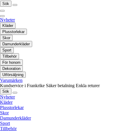
Sök
Nyheter
Kläder
Plusstorlekar
Skor
Damunderkläder
Sport
Tillbehör
För honom
Dekoration
Utförsäljning
Varumärken
Kundservice i Frankrike
Säker betalning
Enkla returer
Sök
Nyheter
Kläder
Plusstorlekar
Skor
Damunderkläder
Sport
Tillbehör