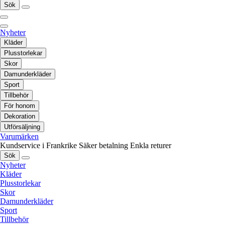
Sök
Nyheter
Kläder
Plusstorlekar
Skor
Damunderkläder
Sport
Tillbehör
För honom
Dekoration
Utförsäljning
Varumärken
Kundservice i Frankrike
Säker betalning
Enkla returer
Sök
Nyheter
Kläder
Plusstorlekar
Skor
Damunderkläder
Sport
Tillbehör