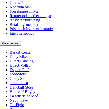
Om oss?
Kontakta oss
Försäljningsvillkor
Returer och återbetalningar
Ansvarsfriskrivning
Betalningsmetoder
Priser och leveransalternativ
Integritetspolicy
Våra butiker
Basket-Center
Daily Bikers
Direct Running
Direct-Volley
Espace Golf
Foot-Store
Galop Store
Golf and co
Handball-Store
House of Rugby
La sellerie de Maé
Nauti-wave
On-Fight