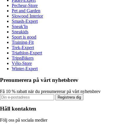
Padel-Expert
Pecheur-Store
Pet and Garden
Slowood Interior
Smash-Expert
Sneak'In
Sneakids
Sport is good
Training-Fit
Trek-Expert
Triathlon-Expert
TripnBikers
Vélo-Store
Winter-Expert
Prenumerera på vårt nyhetsbrev
Få 10 % rabatt när du prenumererar på vårt nyhetsbrev
Registrera dig
Håll kontakten
Följ oss på sociala medier