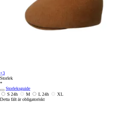
+3
Storlek
*
Storleksguide
S
24h
M
L
24h
XL
Detta fält är obligatoriskt