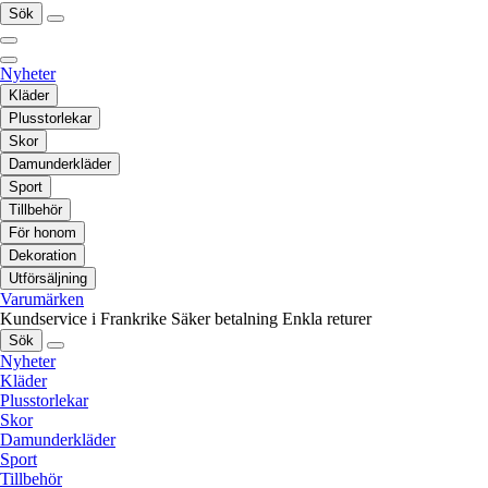
Sök
Nyheter
Kläder
Plusstorlekar
Skor
Damunderkläder
Sport
Tillbehör
För honom
Dekoration
Utförsäljning
Varumärken
Kundservice i Frankrike
Säker betalning
Enkla returer
Sök
Nyheter
Kläder
Plusstorlekar
Skor
Damunderkläder
Sport
Tillbehör