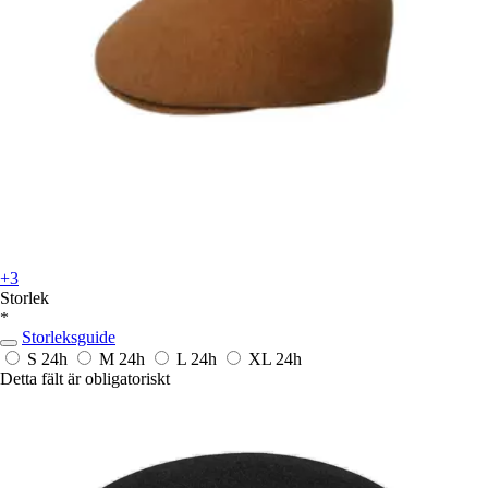
+3
Storlek
*
Storleksguide
S
24h
M
24h
L
24h
XL
24h
Detta fält är obligatoriskt