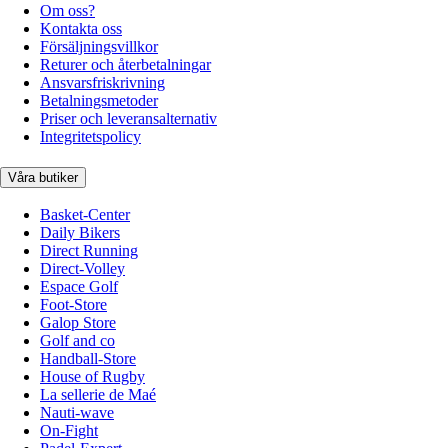
Om oss?
Kontakta oss
Försäljningsvillkor
Returer och återbetalningar
Ansvarsfriskrivning
Betalningsmetoder
Priser och leveransalternativ
Integritetspolicy
Våra butiker
Basket-Center
Daily Bikers
Direct Running
Direct-Volley
Espace Golf
Foot-Store
Galop Store
Golf and co
Handball-Store
House of Rugby
La sellerie de Maé
Nauti-wave
On-Fight