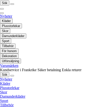
Sök
Nyheter
Kläder
Plusstorlekar
Skor
Damunderkläder
Sport
Tillbehör
För honom
Dekoration
Utförsäljning
Varumärken
Kundservice i Frankrike
Säker betalning
Enkla returer
Sök
Nyheter
Kläder
Plusstorlekar
Skor
Damunderkläder
Sport
Tillbehör