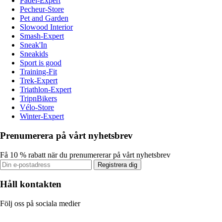
Padel-Expert
Pecheur-Store
Pet and Garden
Slowood Interior
Smash-Expert
Sneak'In
Sneakids
Sport is good
Training-Fit
Trek-Expert
Triathlon-Expert
TripnBikers
Vélo-Store
Winter-Expert
Prenumerera på vårt nyhetsbrev
Få 10 % rabatt när du prenumererar på vårt nyhetsbrev
Registrera dig
Håll kontakten
Följ oss på sociala medier