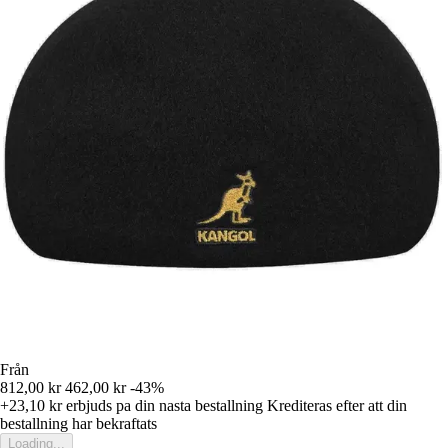
Från
812,00 kr
462,00 kr
-43%
+23,10 kr
erbjuds pa din nasta bestallning
Krediteras efter att din
bestallning har bekraftats
Loading...