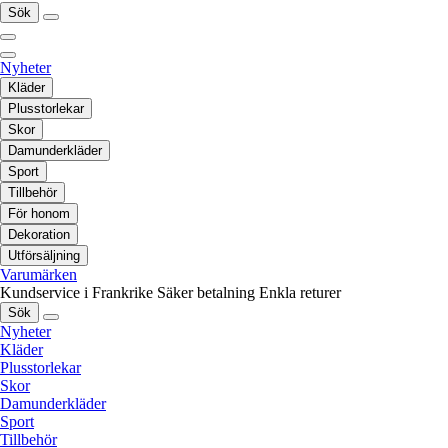
Sök
Nyheter
Kläder
Plusstorlekar
Skor
Damunderkläder
Sport
Tillbehör
För honom
Dekoration
Utförsäljning
Varumärken
Kundservice i Frankrike
Säker betalning
Enkla returer
Sök
Nyheter
Kläder
Plusstorlekar
Skor
Damunderkläder
Sport
Tillbehör