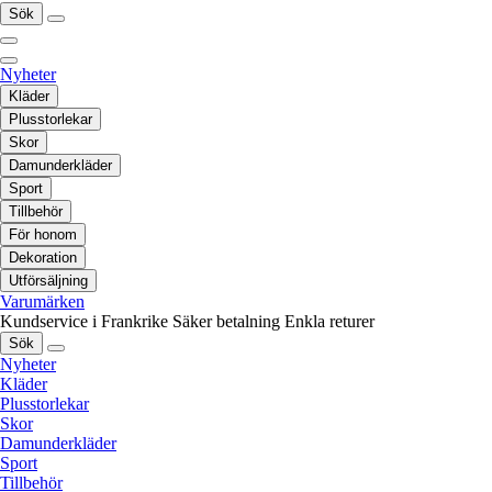
Sök
Nyheter
Kläder
Plusstorlekar
Skor
Damunderkläder
Sport
Tillbehör
För honom
Dekoration
Utförsäljning
Varumärken
Kundservice i Frankrike
Säker betalning
Enkla returer
Sök
Nyheter
Kläder
Plusstorlekar
Skor
Damunderkläder
Sport
Tillbehör