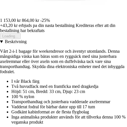
1 153,00 kr
864,00 kr
-25%
+43,20 kr
erbjuds pa din nasta bestallning
Krediteras efter att din
bestallning har bekraftats
Loading...
Beskrivning
Vårt 2-i-1 bagage för weekendresor och äventyr utomlands. Denna
mångsidiga väska kan bäras som en ryggsäck med sina justerbara
axelremmar eller över axeln som en duffelväska tack vare sina
transporthandtag. Skydda dina elektroniska enheter med det inbyggda
fodralet.
I vår Black färg
Två huvudfack med en framficka med dragkedja
Höjd: 51 cm, Bredd: 33 cm, Djup: 23 cm
100 % nylon
Transporthandtag och justerbara vadderade axelremmar
Vadderat fodral för bärbar dator upp till 17 tum
Godkänt kabinformat av de flesta flygbolag
Inga animaliska produkter används för att tillverka denna 100 %
veganska produkt