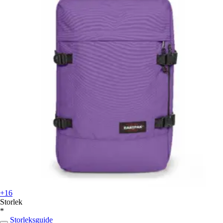
+16
Storlek
*
Storleksguide