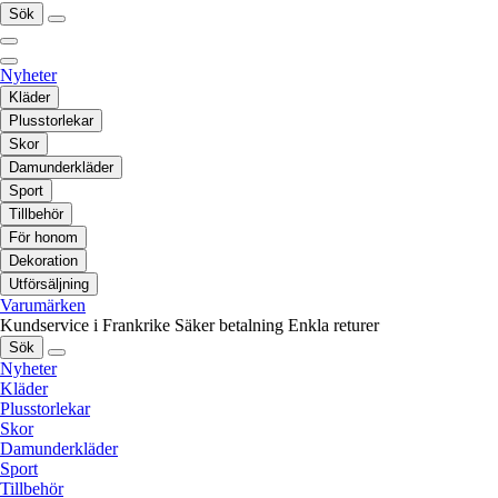
Sök
Nyheter
Kläder
Plusstorlekar
Skor
Damunderkläder
Sport
Tillbehör
För honom
Dekoration
Utförsäljning
Varumärken
Kundservice i Frankrike
Säker betalning
Enkla returer
Sök
Nyheter
Kläder
Plusstorlekar
Skor
Damunderkläder
Sport
Tillbehör