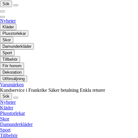
Sök
Nyheter
Kläder
Plusstorlekar
Skor
Damunderkläder
Sport
Tillbehör
För honom
Dekoration
Utförsäljning
Varumärken
Kundservice i Frankrike
Säker betalning
Enkla returer
Sök
Nyheter
Kläder
Plusstorlekar
Skor
Damunderkläder
Sport
Tillbehör