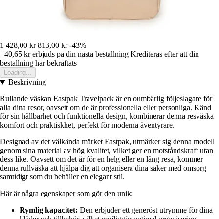
1 428,00 kr
813,00 kr
-43%
+40,65 kr
erbjuds pa din nasta bestallning
Krediteras efter att din
bestallning har bekraftats
Loading...
Beskrivning
Rullande väskan Eastpak Travelpack är en oumbärlig följeslagare för
alla dina resor, oavsett om de är professionella eller personliga. Känd
för sin hållbarhet och funktionella design, kombinerar denna resväska
komfort och praktiskhet, perfekt för moderna äventyrare.
Designad av det välkända märket Eastpak, utmärker sig denna modell
genom sina material av hög kvalitet, vilket ger en motståndskraft utan
dess like. Oavsett om det är för en helg eller en lång resa, kommer
denna rullväska att hjälpa dig att organisera dina saker med omsorg
samtidigt som du behåller en elegant stil.
Här är några egenskaper som gör den unik:
Rymlig kapacitet:
Den erbjuder ett generöst utrymme för dina
kläder och tillbehör, vilket möjliggör optimal organisering.