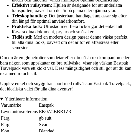
Effektivt rullsystem:
Hjulen är designade för att underlätta
transporten, oavsett om det är på plana eller ojämna ytor.
Teleskophandtag:
Det justerbara handtaget anpassar sig efter
din längd för optimal användarkomfort.
Praktiska fack:
Utrustad med flera fickor gör det enkelt att
förvara dina dokument, prylar och småsaker.
Tidlös stil:
Med en modern design passar denna väska perfekt
till alla dina looks, oavsett om det är för en affärsresa eller
semester.
Om du är en globetrotter som letar efter din nästa resekompanjon eller
bara någon som uppskattar en bra rullväska, visar sig väskan Eastpak
Travelpack vara ett klokt val. Dess mångsidighet och stil gör att du kan
resa med ro och stil.
Upplev enkel och snygg transport med rullväskan Eastpak Travelpack,
det idealiska valet för alla dina äventyr!
Ytterligare information
Varumärke
Eastpak
Leverantörsreferens
EK0A5BBR1Z3
Färg
gb suit
Färg
Svart
Kön
Blandad