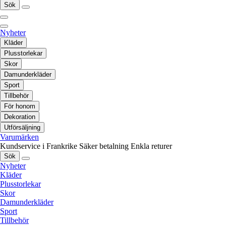
Sök
Nyheter
Kläder
Plusstorlekar
Skor
Damunderkläder
Sport
Tillbehör
För honom
Dekoration
Utförsäljning
Varumärken
Kundservice i Frankrike
Säker betalning
Enkla returer
Sök
Nyheter
Kläder
Plusstorlekar
Skor
Damunderkläder
Sport
Tillbehör