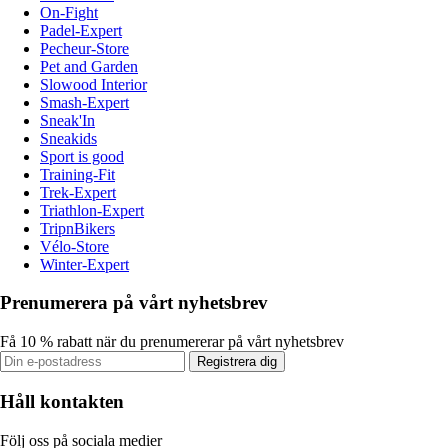
On-Fight
Padel-Expert
Pecheur-Store
Pet and Garden
Slowood Interior
Smash-Expert
Sneak'In
Sneakids
Sport is good
Training-Fit
Trek-Expert
Triathlon-Expert
TripnBikers
Vélo-Store
Winter-Expert
Prenumerera på vårt nyhetsbrev
Få 10 % rabatt när du prenumererar på vårt nyhetsbrev
Registrera dig
Håll kontakten
Följ oss på sociala medier