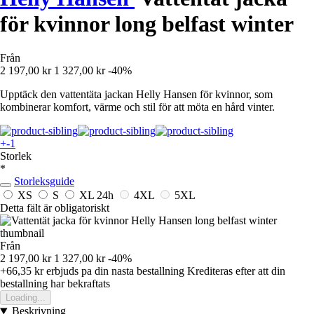
för kvinnor long belfast winter
Från
2 197,00 kr
1 327,00 kr
-40%
Upptäck den vattentäta jackan Helly Hansen för kvinnor, som
kombinerar komfort, värme och stil för att möta en hård vinter.
+-1
Storlek
*
Storleksguide
XS
S
XL
24h
4XL
5XL
Detta fält är obligatoriskt
Från
2 197,00 kr
1 327,00 kr
-40%
+66,35 kr
erbjuds pa din nasta bestallning
Krediteras efter att din
bestallning har bekraftats
Loading...
Beskrivning