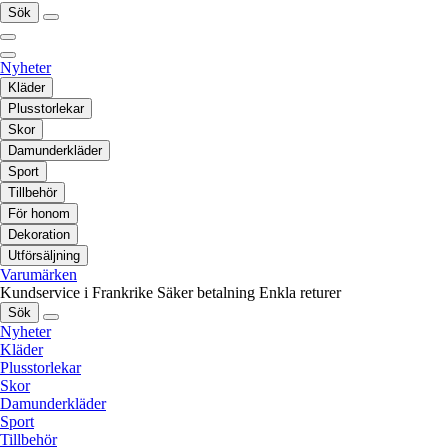
Sök
Nyheter
Kläder
Plusstorlekar
Skor
Damunderkläder
Sport
Tillbehör
För honom
Dekoration
Utförsäljning
Varumärken
Kundservice i Frankrike
Säker betalning
Enkla returer
Sök
Nyheter
Kläder
Plusstorlekar
Skor
Damunderkläder
Sport
Tillbehör