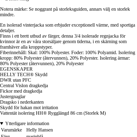
Notera märke: Se noggrant på storleksguiden, annars välj en storlek
mindre.
En isolerad vinterjacka som erbjuder exceptionell värme, med sportiga
detaljer.
Finns i ett brett utbud av färger, denna 3/4 isolerade regnjacka för
kvinnor är en av våra storsäljare genom tiderna, i en skärning som
framhäver alla kroppstyper.
Fiberinnehåll: Skal: 100% Polyester. Foder: 100% Polyamid. Isolering
kropp: 80% Polyester (återvunnen), 20% Polyester. Isolering ärmar:
80% Polyester (återvunnen), 20% Polyester
EGENSKAPER
HELLY TECH® Skydd
DWR utan PFC
Central Vislon dragkedja
Fickor med dragkedja
Justergnaglar
Dragsko i nederkanten
Skydd för hakan mot irritation
Vattentät isolering HH® Rygglängd 86 cm (Storlek M)
Ytterligare information
Varumärke
Helly Hansen
Färg
marinblå