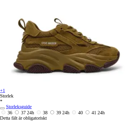
+1
Storlek
*
Storleksguide
36
37
24h
38
39
24h
40
41
24h
Detta fält är obligatoriskt