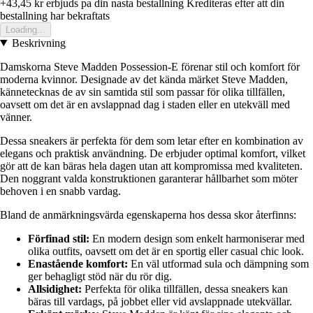
+43,45 kr
erbjuds pa din nasta bestallning
Krediteras efter att din
bestallning har bekraftats
Loading...
Beskrivning
Damskorna Steve Madden Possession-E förenar stil och komfort för
moderna kvinnor. Designade av det kända märket Steve Madden,
kännetecknas de av sin samtida stil som passar för olika tillfällen,
oavsett om det är en avslappnad dag i staden eller en utekväll med
vänner.
Dessa sneakers är perfekta för dem som letar efter en kombination av
elegans och praktisk användning. De erbjuder optimal komfort, vilket
gör att de kan bäras hela dagen utan att kompromissa med kvaliteten.
Den noggrant valda konstruktionen garanterar hållbarhet som möter
behoven i en snabb vardag.
Bland de anmärkningsvärda egenskaperna hos dessa skor återfinns:
Förfinad stil:
En modern design som enkelt harmoniserar med
olika outfits, oavsett om det är en sportig eller casual chic look.
Enastående komfort:
En väl utformad sula och dämpning som
ger behagligt stöd när du rör dig.
Allsidighet:
Perfekta för olika tillfällen, dessa sneakers kan
bäras till vardags, på jobbet eller vid avslappnade utekvällar.