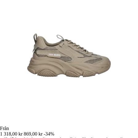
Från
1 318,00 kr
869,00 kr
-34%