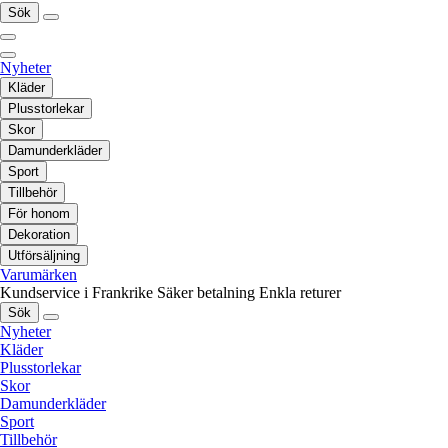
Sök
Nyheter
Kläder
Plusstorlekar
Skor
Damunderkläder
Sport
Tillbehör
För honom
Dekoration
Utförsäljning
Varumärken
Kundservice i Frankrike
Säker betalning
Enkla returer
Sök
Nyheter
Kläder
Plusstorlekar
Skor
Damunderkläder
Sport
Tillbehör