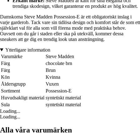
Erkänt märke:
Steve Madden är känt för sina eleganta och
trendiga skodesign, vilket garanterar en produkt av hög kvalitet.
Damskorna Steve Madden Possession-E är ett obligatoriskt inslag i
varje garderob. Tack vare sin tidlösa design och komfort står de som ett
självklart val för alla som vill förena mode med praktiska behov.
Oavsett om du går i staden eller ska på utekväll, kommer dessa
sneakers att ge dig en trendig look utan ansträngning.
Ytterligare information
Varumärke
Steve Madden
Färg
chocolate brn
Färg
Brun
Kön
Kvinna
Åldersgrupp
Vuxen
Sortiment
Possession-E
Huvudsakligt material
syntetiskt material
Sula
syntetiskt material
Loading...
Loading...
Alla våra varumärken