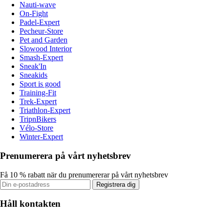
Nauti-wave
On-Fight
Padel-Expert
Pecheur-Store
Pet and Garden
Slowood Interior
Smash-Expert
Sneak'In
Sneakids
Sport is good
Training-Fit
Trek-Expert
Triathlon-Expert
TripnBikers
Vélo-Store
Winter-Expert
Prenumerera på vårt nyhetsbrev
Få 10 % rabatt när du prenumererar på vårt nyhetsbrev
Registrera dig
Håll kontakten