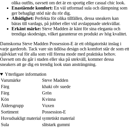
olika outfits, oavsett om det är en sportig eller casual chic look.
Enastående komfort:
En väl utformad sula och dämpning som
ger behagligt stöd när du rör dig.
Allsidighet:
Perfekta för olika tillfällen, dessa sneakers kan
bäras till vardags, på jobbet eller vid avslappnade utekvällar.
Erkänt märke:
Steve Madden är känt för sina eleganta och
trendiga skodesign, vilket garanterar en produkt av hög kvalitet.
Damskorna Steve Madden Possession-E är ett obligatoriskt inslag i
varje garderob. Tack vare sin tidlösa design och komfort står de som ett
självklart val för alla som vill förena mode med praktiska behov.
Oavsett om du går i staden eller ska på utekväll, kommer dessa
sneakers att ge dig en trendig look utan ansträngning.
Ytterligare information
Varumärke
Steve Madden
Färg
khaki olv suede
Färg
Grön
Kön
Kvinna
Åldersgrupp
Vuxen
Sortiment
Possession-E
Huvudsakligt material
syntetiskt material
Sula
slitstark gummi