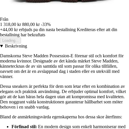
Från
1 318,00 kr
880,00 kr
-33%
+44,00 kr
erbjuds pa din nasta bestallning
Krediteras efter att din
bestallning har bekraftats
Loading...
Beskrivning
Damskorna Steve Madden Possession-E förenar stil och komfort för
moderna kvinnor. Designade av det kända märket Steve Madden,
kännetecknas de av sin samtida stil som passar för olika tillfällen,
oavsett om det är en avslappnad dag i staden eller en utekväll med
vänner.
Dessa sneakers är perfekta för dem som letar efter en kombination av
elegans och praktisk användning. De erbjuder optimal komfort, vilket
gör att de kan bäras hela dagen utan att kompromissa med kvaliteten.
Den noggrant valda konstruktionen garanterar hållbarhet som möter
behoven i en snabb vardag.
Bland de anmärkningsvärda egenskaperna hos dessa skor återfinns:
Förfinad stil:
En modern design som enkelt harmoniserar med