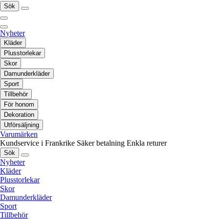
Sök
Nyheter
Kläder
Plusstorlekar
Skor
Damunderkläder
Sport
Tillbehör
För honom
Dekoration
Utförsäljning
Varumärken
Kundservice i Frankrike
Säker betalning
Enkla returer
Sök
Nyheter
Kläder
Plusstorlekar
Skor
Damunderkläder
Sport
Tillbehör