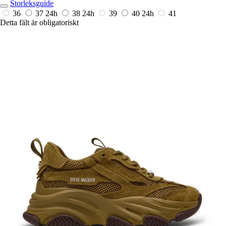
Storleksguide
36
37
24h
38
24h
39
40
24h
41
Detta fält är obligatoriskt