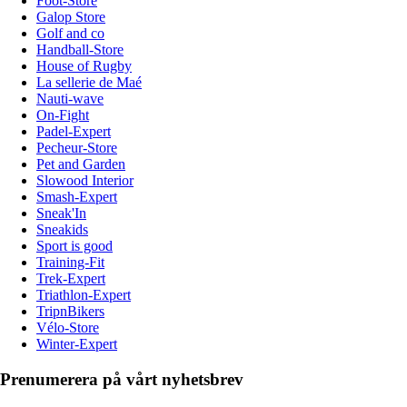
Foot-Store
Galop Store
Golf and co
Handball-Store
House of Rugby
La sellerie de Maé
Nauti-wave
On-Fight
Padel-Expert
Pecheur-Store
Pet and Garden
Slowood Interior
Smash-Expert
Sneak'In
Sneakids
Sport is good
Training-Fit
Trek-Expert
Triathlon-Expert
TripnBikers
Vélo-Store
Winter-Expert
Prenumerera på vårt nyhetsbrev