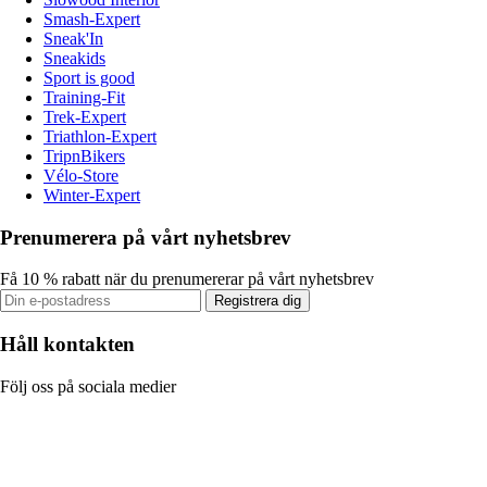
Smash-Expert
Sneak'In
Sneakids
Sport is good
Training-Fit
Trek-Expert
Triathlon-Expert
TripnBikers
Vélo-Store
Winter-Expert
Prenumerera på vårt nyhetsbrev
Få 10 % rabatt när du prenumererar på vårt nyhetsbrev
Registrera dig
Håll kontakten
Följ oss på sociala medier