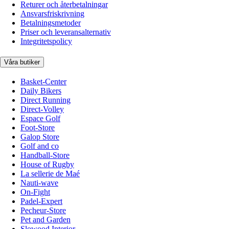
Returer och återbetalningar
Ansvarsfriskrivning
Betalningsmetoder
Priser och leveransalternativ
Integritetspolicy
Våra butiker
Basket-Center
Daily Bikers
Direct Running
Direct-Volley
Espace Golf
Foot-Store
Galop Store
Golf and co
Handball-Store
House of Rugby
La sellerie de Maé
Nauti-wave
On-Fight
Padel-Expert
Pecheur-Store
Pet and Garden
Slowood Interior