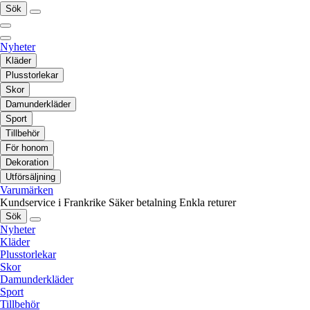
Sök
Nyheter
Kläder
Plusstorlekar
Skor
Damunderkläder
Sport
Tillbehör
För honom
Dekoration
Utförsäljning
Varumärken
Kundservice i Frankrike
Säker betalning
Enkla returer
Sök
Nyheter
Kläder
Plusstorlekar
Skor
Damunderkläder
Sport
Tillbehör