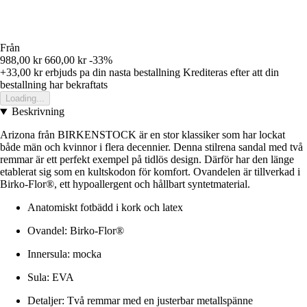
Från
988,00 kr
660,00 kr
-33%
+33,00 kr
erbjuds pa din nasta bestallning
Krediteras efter att din
bestallning har bekraftats
Loading...
Beskrivning
Arizona från BIRKENSTOCK är en stor klassiker som har lockat
både män och kvinnor i flera decennier. Denna stilrena sandal med två
remmar är ett perfekt exempel på tidlös design. Därför har den länge
etablerat sig som en kultskodon för komfort. Ovandelen är tillverkad i
Birko-Flor®, ett hypoallergent och hållbart syntetmaterial.
Anatomiskt fotbädd i kork och latex
Ovandel: Birko-Flor®
Innersula: mocka
Sula: EVA
Detaljer: Två remmar med en justerbar metallspänne