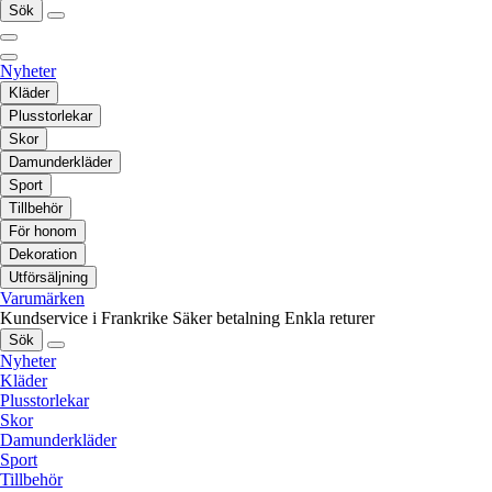
Sök
Nyheter
Kläder
Plusstorlekar
Skor
Damunderkläder
Sport
Tillbehör
För honom
Dekoration
Utförsäljning
Varumärken
Kundservice i Frankrike
Säker betalning
Enkla returer
Sök
Nyheter
Kläder
Plusstorlekar
Skor
Damunderkläder
Sport
Tillbehör