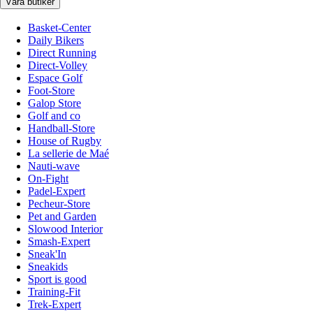
Våra butiker
Basket-Center
Daily Bikers
Direct Running
Direct-Volley
Espace Golf
Foot-Store
Galop Store
Golf and co
Handball-Store
House of Rugby
La sellerie de Maé
Nauti-wave
On-Fight
Padel-Expert
Pecheur-Store
Pet and Garden
Slowood Interior
Smash-Expert
Sneak'In
Sneakids
Sport is good
Training-Fit
Trek-Expert