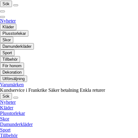
Sök
Nyheter
Kläder
Plusstorlekar
Skor
Damunderkläder
Sport
Tillbehör
För honom
Dekoration
Utförsäljning
Varumärken
Kundservice i Frankrike
Säker betalning
Enkla returer
Sök
Nyheter
Kläder
Plusstorlekar
Skor
Damunderkläder
Sport
Tillbehör