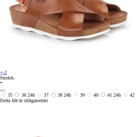
+-2
Storlek
*
35
36
24h
37
38
24h
39
40
41
24h
42
Detta fält är obligatoriskt