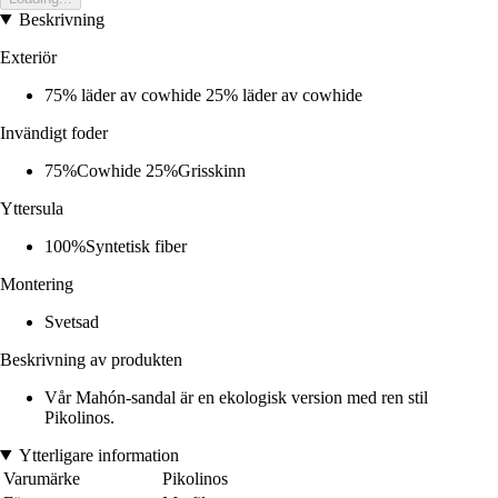
Beskrivning
Exteriör
75% läder av cowhide 25% läder av cowhide
Invändigt foder
75%Cowhide 25%Grisskinn
Yttersula
100%Syntetisk fiber
Montering
Svetsad
Beskrivning av produkten
Vår Mahón-sandal är en ekologisk version med ren stil
Pikolinos.
Ytterligare information
Varumärke
Pikolinos