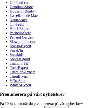
Golf and co
Handball-Store
House of Rugby
La sellerie de Maé
Nauti-wave
On-Fight
Padel-Expert
Pecheur-Store
Pet and Garden
Slowood Interior
Smash-Expert
Sneak'In
Sneakids
Sport is good
Training-Fit
Trek-Expert
Triathlon-Expert
TripnBikers
Vélo-Store
Winter-Expert
Prenumerera på vårt nyhetsbrev
Få 10 % rabatt när du prenumererar på vårt nyhetsbrev