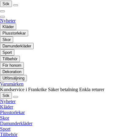
Sök
Nyheter
Kläder
Plusstorlekar
Skor
Damunderkläder
Sport
Tillbehör
För honom
Dekoration
Utförsäljning
Varumärken
Kundservice i Frankrike
Säker betalning
Enkla returer
Sök
Nyheter
Kläder
Plusstorlekar
Skor
Damunderkläder
Sport
Tillbehör