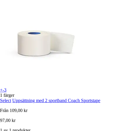
+-3
1 färger
Select
Uppsättning med 2 sportband Coach Sportstape
Från
109,00 kr
97,00 kr
1 av 1 produkter