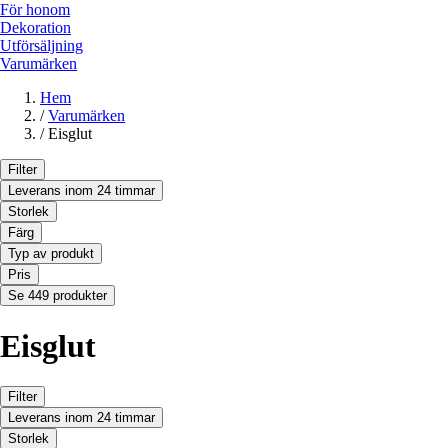
För honom
Dekoration
Utförsäljning
Varumärken
Hem
/
Varumärken
/
Eisglut
Filter
Leverans inom 24 timmar
Storlek
Färg
Typ av produkt
Pris
Se 449 produkter
Eisglut
Filter
Leverans inom 24 timmar
Storlek