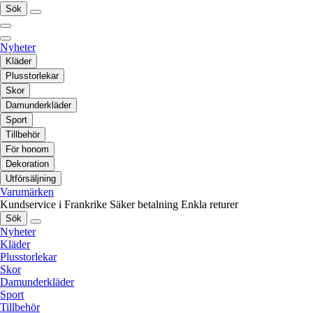
Sök
Nyheter
Kläder
Plusstorlekar
Skor
Damunderkläder
Sport
Tillbehör
För honom
Dekoration
Utförsäljning
Varumärken
Kundservice i Frankrike
Säker betalning
Enkla returer
Sök
Nyheter
Kläder
Plusstorlekar
Skor
Damunderkläder
Sport
Tillbehör