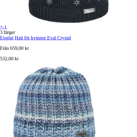
+-1
3 färger
Eisglut
Hatt för kvinnor Eval Crystal
Från
659,00 kr
532,00 kr