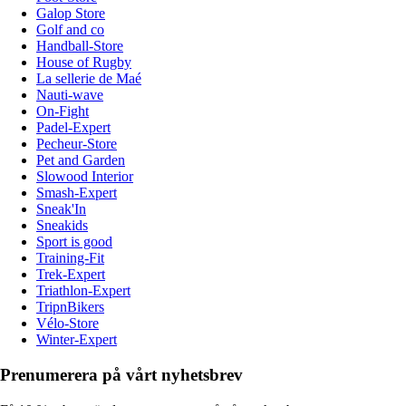
Galop Store
Golf and co
Handball-Store
House of Rugby
La sellerie de Maé
Nauti-wave
On-Fight
Padel-Expert
Pecheur-Store
Pet and Garden
Slowood Interior
Smash-Expert
Sneak'In
Sneakids
Sport is good
Training-Fit
Trek-Expert
Triathlon-Expert
TripnBikers
Vélo-Store
Winter-Expert
Prenumerera på vårt nyhetsbrev