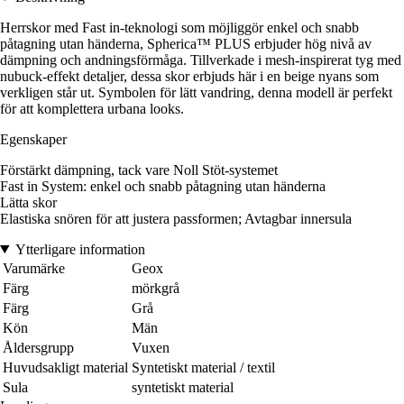
Herrskor med Fast in-teknologi som möjliggör enkel och snabb
påtagning utan händerna, Spherica™ PLUS erbjuder hög nivå av
dämpning och andningsförmåga. Tillverkade i mesh-inspirerat tyg med
nubuck-effekt detaljer, dessa skor erbjuds här i en beige nyans som
verkligen står ut. Symbolen för lätt vandring, denna modell är perfekt
för att komplettera urbana looks.
Egenskaper
Förstärkt dämpning, tack vare Noll Stöt-systemet
Fast in System: enkel och snabb påtagning utan händerna
Lätta skor
Elastiska snören för att justera passformen; Avtagbar innersula
Ytterligare information
Varumärke
Geox
Färg
mörkgrå
Färg
Grå
Kön
Män
Åldersgrupp
Vuxen
Huvudsakligt material
Syntetiskt material / textil
Sula
syntetiskt material