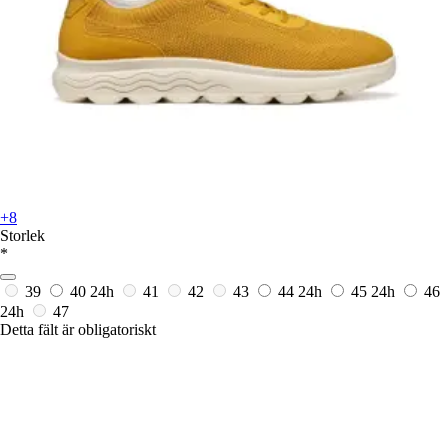
+8
Storlek
*
39
40
24h
41
42
43
44
24h
45
24h
46
24h
47
Detta fält är obligatoriskt