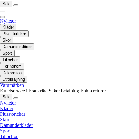
Sök
Nyheter
Kläder
Plusstorlekar
Skor
Damunderkläder
Sport
Tillbehör
För honom
Dekoration
Utförsäljning
Varumärken
Kundservice i Frankrike
Säker betalning
Enkla returer
Sök
Nyheter
Kläder
Plusstorlekar
Skor
Damunderkläder
Sport
Tillbehör