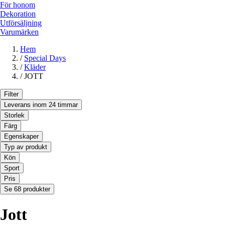
För honom
Dekoration
Utförsäljning
Varumärken
Hem
/
Special Days
/
Kläder
/
JOTT
Filter
Leverans inom 24 timmar
Storlek
Färg
Egenskaper
Typ av produkt
Kön
Sport
Pris
Se 68 produkter
Jott