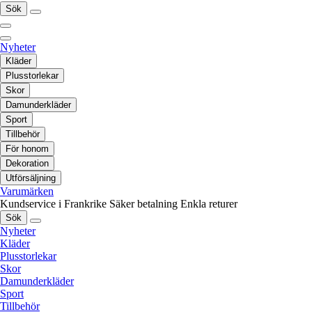
Sök
Nyheter
Kläder
Plusstorlekar
Skor
Damunderkläder
Sport
Tillbehör
För honom
Dekoration
Utförsäljning
Varumärken
Kundservice i Frankrike
Säker betalning
Enkla returer
Sök
Nyheter
Kläder
Plusstorlekar
Skor
Damunderkläder
Sport
Tillbehör