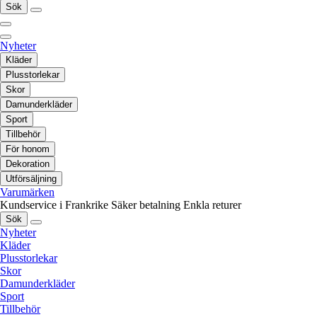
Sök
Nyheter
Kläder
Plusstorlekar
Skor
Damunderkläder
Sport
Tillbehör
För honom
Dekoration
Utförsäljning
Varumärken
Kundservice i Frankrike
Säker betalning
Enkla returer
Sök
Nyheter
Kläder
Plusstorlekar
Skor
Damunderkläder
Sport
Tillbehör