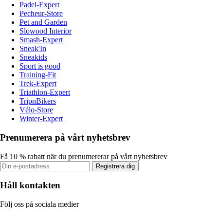
Padel-Expert
Pecheur-Store
Pet and Garden
Slowood Interior
Smash-Expert
Sneak'In
Sneakids
Sport is good
Training-Fit
Trek-Expert
Triathlon-Expert
TripnBikers
Vélo-Store
Winter-Expert
Prenumerera på vårt nyhetsbrev
Få 10 % rabatt när du prenumererar på vårt nyhetsbrev
Registrera dig
Håll kontakten
Följ oss på sociala medier