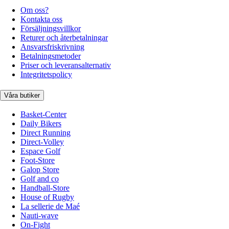
Om oss?
Kontakta oss
Försäljningsvillkor
Returer och återbetalningar
Ansvarsfriskrivning
Betalningsmetoder
Priser och leveransalternativ
Integritetspolicy
Våra butiker
Basket-Center
Daily Bikers
Direct Running
Direct-Volley
Espace Golf
Foot-Store
Galop Store
Golf and co
Handball-Store
House of Rugby
La sellerie de Maé
Nauti-wave
On-Fight