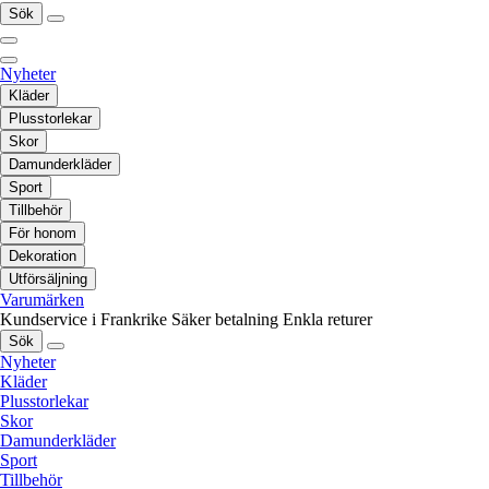
Sök
Nyheter
Kläder
Plusstorlekar
Skor
Damunderkläder
Sport
Tillbehör
För honom
Dekoration
Utförsäljning
Varumärken
Kundservice i Frankrike
Säker betalning
Enkla returer
Sök
Nyheter
Kläder
Plusstorlekar
Skor
Damunderkläder
Sport
Tillbehör