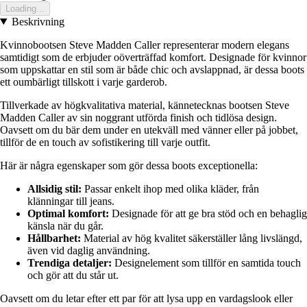
Loading...
Beskrivning
Kvinnobootsen Steve Madden Caller representerar modern elegans
samtidigt som de erbjuder oöverträffad komfort. Designade för kvinnor
som uppskattar en stil som är både chic och avslappnad, är dessa boots
ett oumbärligt tillskott i varje garderob.
Tillverkade av högkvalitativa material, kännetecknas bootsen Steve
Madden Caller av sin noggrant utförda finish och tidlösa design.
Oavsett om du bär dem under en utekväll med vänner eller på jobbet,
tillför de en touch av sofistikering till varje outfit.
Här är några egenskaper som gör dessa boots exceptionella:
Allsidig stil:
Passar enkelt ihop med olika kläder, från
klänningar till jeans.
Optimal komfort:
Designade för att ge bra stöd och en behaglig
känsla när du går.
Hållbarhet:
Material av hög kvalitet säkerställer lång livslängd,
även vid daglig användning.
Trendiga detaljer:
Designelement som tillför en samtida touch
och gör att du står ut.
Oavsett om du letar efter ett par för att lysa upp en vardagslook eller