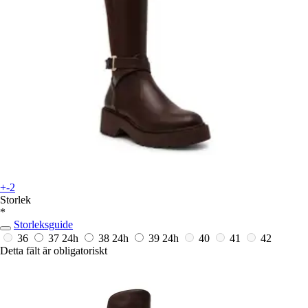
+-2
Storlek
*
Storleksguide
36
37
24h
38
24h
39
24h
40
41
42
Detta fält är obligatoriskt