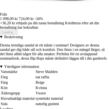
Från
1 098,00 kr
724,00 kr
-34%
+36,20 kr
erbjuds pa din nasta bestallning
Krediteras efter att din
bestallning har bekraftats
Loading...
Beskrivning
Denna trendiga sandal är ett måste i sommar! Designen av denna
sandal ger dig både stil och komfort. Den finns i en mängd färger, så
det finns alltid något för alla smaker. Perfekta för en avslappnad
sommarlook, dessa flip-flops måste definitivt läggas till i din garderob.
Ytterligare information
Varumärke
Steve Madden
Färg
nat raffia
Färg
Beige
Kön
Kvinna
Åldersgrupp
Vuxen
Huvudsakligt material
syntetiskt material
Sula
naturlig gummi
Loading...