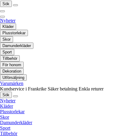
Sök
Nyheter
Kläder
Plusstorlekar
Skor
Damunderkläder
Sport
Tillbehör
För honom
Dekoration
Utförsäljning
Varumärken
Kundservice i Frankrike
Säker betalning
Enkla returer
Sök
Nyheter
Kläder
Plusstorlekar
Skor
Damunderkläder
Sport
Tillbehör