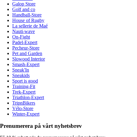
Galop Store
Golf and co
Handball-Store
House of Rugby
La sellerie de Maé
Nauti-wave
On-Fight
Padel-Expert
Pecheur-Store
Pet and Garden
Slowood Interior
Smash-Expert
Sneak'In
Sneakids
Sport is good
Training-Fit
Trek-Expert
Triathlon-Expert
TripnBikers
Vélo-Store
Winter-Expert
Prenumerera på vårt nyhetsbrev