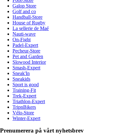
Foot-Store
Galop Store
Golf and co
Handball-Store
House of Rugby
La sellerie de Maé
Nauti-wave
On-Fight
Padel-Expert
Pecheur-Store
Pet and Garden
Slowood Interior
Smash-Expert
Sneak'In
Sneakids
Sport is good
Training-Fit
Trek-Expert
Triathlon-Expert
TripnBikers
Vélo-Store
Winter-Expert
Prenumerera på vårt nyhetsbrev