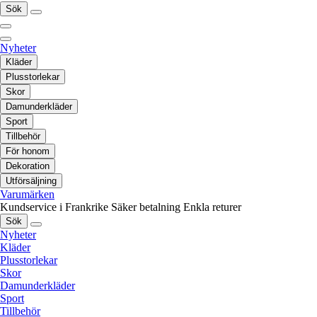
Sök
Nyheter
Kläder
Plusstorlekar
Skor
Damunderkläder
Sport
Tillbehör
För honom
Dekoration
Utförsäljning
Varumärken
Kundservice i Frankrike
Säker betalning
Enkla returer
Sök
Nyheter
Kläder
Plusstorlekar
Skor
Damunderkläder
Sport
Tillbehör