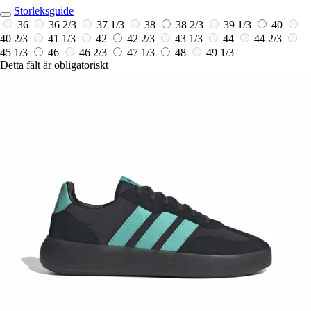
Storleksguide
36
36 2/3
37 1/3
38
38 2/3
39 1/3
40
40 2/3
41 1/3
42
42 2/3
43 1/3
44
44 2/3
45 1/3
46
46 2/3
47 1/3
48
49 1/3
Detta fält är obligatoriskt