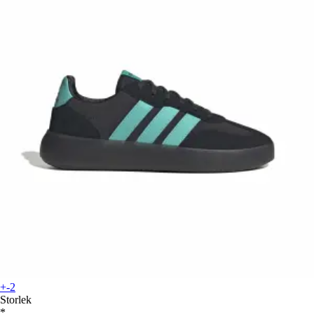
+-2
Storlek
*