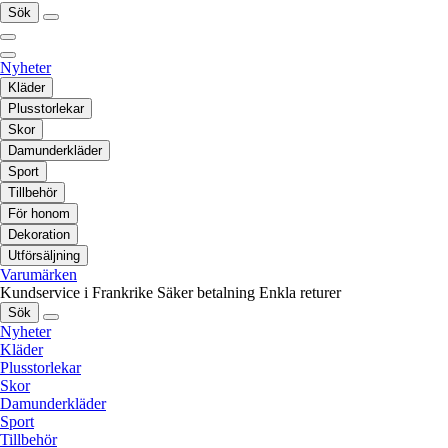
Sök
Nyheter
Kläder
Plusstorlekar
Skor
Damunderkläder
Sport
Tillbehör
För honom
Dekoration
Utförsäljning
Varumärken
Kundservice i Frankrike
Säker betalning
Enkla returer
Sök
Nyheter
Kläder
Plusstorlekar
Skor
Damunderkläder
Sport
Tillbehör