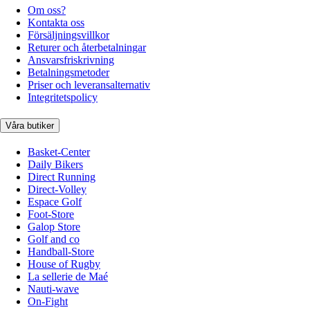
Om oss?
Kontakta oss
Försäljningsvillkor
Returer och återbetalningar
Ansvarsfriskrivning
Betalningsmetoder
Priser och leveransalternativ
Integritetspolicy
Våra butiker
Basket-Center
Daily Bikers
Direct Running
Direct-Volley
Espace Golf
Foot-Store
Galop Store
Golf and co
Handball-Store
House of Rugby
La sellerie de Maé
Nauti-wave
On-Fight