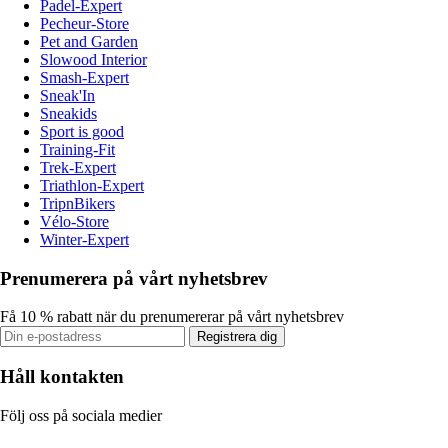
Padel-Expert
Pecheur-Store
Pet and Garden
Slowood Interior
Smash-Expert
Sneak'In
Sneakids
Sport is good
Training-Fit
Trek-Expert
Triathlon-Expert
TripnBikers
Vélo-Store
Winter-Expert
Prenumerera på vårt nyhetsbrev
Få 10 % rabatt när du prenumererar på vårt nyhetsbrev
Registrera dig
Håll kontakten
Följ oss på sociala medier