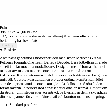
Från
988,00 kr
643,00 kr
-35%
+32,15 kr
erbjuds pa din nasta bestallning
Krediteras efter att din
bestallning har bekraftats
Loading...
Beskrivning
Anta nästa generations motorsportlook med skoen Mercedes - AMG
Petronas Formula One Team Barreda Decode. Dess fotbollsinspirerade
siluett tilltalar moderna modeälskare. Designen med T-formad framdel
blandar arv med en modern touch för att skapa ett måste i din
kollektion. Kombinationsmaterialet av mocka och slitstark nylon ger en
unik stil. Cupsole-konstruktionen erbjuder optimal komfort samtidigt
som den ger en samtida touch som gör hela skillnaden. Snöra åt den
för att säkerställa perfekt stöd anpassat efter dina önskemål. Oavsett om
du strosar runt i staden eller gör intryck på kvällen, är denna sko adidas
din bästa partner för att kombinera stil och komfort utan ansträngning.
Standard passform.