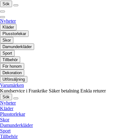
Sök
Nyheter
Kläder
Plusstorlekar
Skor
Damunderkläder
Sport
Tillbehör
För honom
Dekoration
Utförsäljning
Varumärken
Kundservice i Frankrike
Säker betalning
Enkla returer
Sök
Nyheter
Kläder
Plusstorlekar
Skor
Damunderkläder
Sport
Tillbehör