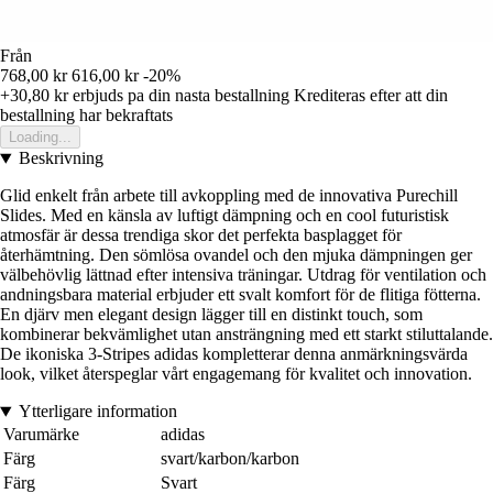
Från
768,00 kr
616,00 kr
-20%
+30,80 kr
erbjuds pa din nasta bestallning
Krediteras efter att din
bestallning har bekraftats
Loading...
Beskrivning
Glid enkelt från arbete till avkoppling med de innovativa Purechill
Slides. Med en känsla av luftigt dämpning och en cool futuristisk
atmosfär är dessa trendiga skor det perfekta basplagget för
återhämtning. Den sömlösa ovandel och den mjuka dämpningen ger
välbehövlig lättnad efter intensiva träningar. Utdrag för ventilation och
andningsbara material erbjuder ett svalt komfort för de flitiga fötterna.
En djärv men elegant design lägger till en distinkt touch, som
kombinerar bekvämlighet utan ansträngning med ett starkt stiluttalande.
De ikoniska 3-Stripes adidas kompletterar denna anmärkningsvärda
look, vilket återspeglar vårt engagemang för kvalitet och innovation.
Ytterligare information
Varumärke
adidas
Färg
svart/karbon/karbon
Färg
Svart