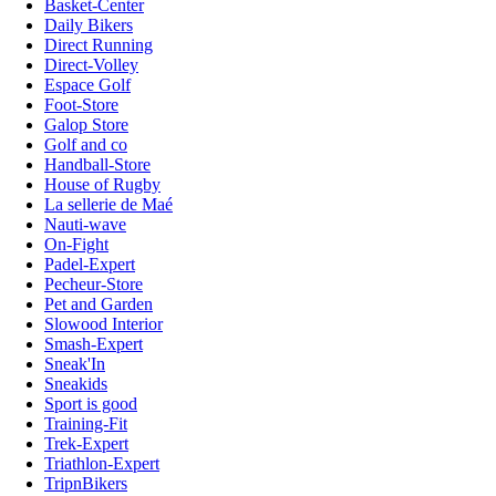
Basket-Center
Daily Bikers
Direct Running
Direct-Volley
Espace Golf
Foot-Store
Galop Store
Golf and co
Handball-Store
House of Rugby
La sellerie de Maé
Nauti-wave
On-Fight
Padel-Expert
Pecheur-Store
Pet and Garden
Slowood Interior
Smash-Expert
Sneak'In
Sneakids
Sport is good
Training-Fit
Trek-Expert
Triathlon-Expert
TripnBikers