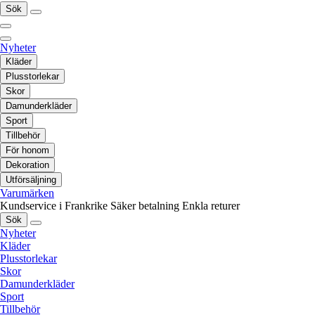
Sök
Nyheter
Kläder
Plusstorlekar
Skor
Damunderkläder
Sport
Tillbehör
För honom
Dekoration
Utförsäljning
Varumärken
Kundservice i Frankrike
Säker betalning
Enkla returer
Sök
Nyheter
Kläder
Plusstorlekar
Skor
Damunderkläder
Sport
Tillbehör