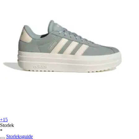
+15
Storlek
*
Storleksguide