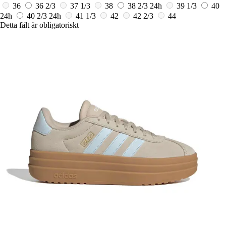
36
36 2/3
37 1/3
38
38 2/3
24h
39 1/3
40
24h
40 2/3
24h
41 1/3
42
42 2/3
44
Detta fält är obligatoriskt