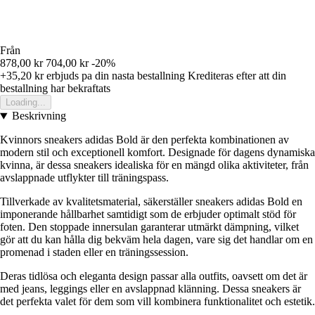
Från
878,00 kr
704,00 kr
-20%
+35,20 kr
erbjuds pa din nasta bestallning
Krediteras efter att din
bestallning har bekraftats
Loading...
Beskrivning
Kvinnors sneakers adidas Bold är den perfekta kombinationen av
modern stil och exceptionell komfort. Designade för dagens dynamiska
kvinna, är dessa sneakers idealiska för en mängd olika aktiviteter, från
avslappnade utflykter till träningspass.
Tillverkade av kvalitetsmaterial, säkerställer sneakers adidas Bold en
imponerande hållbarhet samtidigt som de erbjuder optimalt stöd för
foten. Den stoppade innersulan garanterar utmärkt dämpning, vilket
gör att du kan hålla dig bekväm hela dagen, vare sig det handlar om en
promenad i staden eller en träningssession.
Deras tidlösa och eleganta design passar alla outfits, oavsett om det är
med jeans, leggings eller en avslappnad klänning. Dessa sneakers är
det perfekta valet för dem som vill kombinera funktionalitet och estetik.