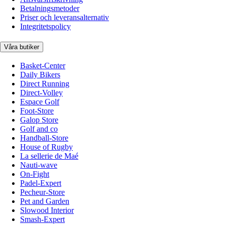
Betalningsmetoder
Priser och leveransalternativ
Integritetspolicy
Våra butiker
Basket-Center
Daily Bikers
Direct Running
Direct-Volley
Espace Golf
Foot-Store
Galop Store
Golf and co
Handball-Store
House of Rugby
La sellerie de Maé
Nauti-wave
On-Fight
Padel-Expert
Pecheur-Store
Pet and Garden
Slowood Interior
Smash-Expert