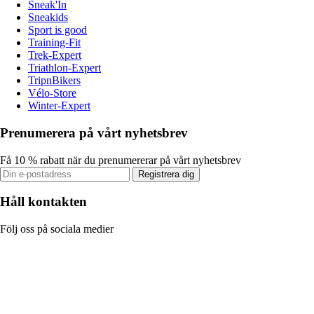
Sneak'In
Sneakids
Sport is good
Training-Fit
Trek-Expert
Triathlon-Expert
TripnBikers
Vélo-Store
Winter-Expert
Prenumerera på vårt nyhetsbrev
Få 10 % rabatt när du prenumererar på vårt nyhetsbrev
Registrera dig
Håll kontakten
Följ oss på sociala medier