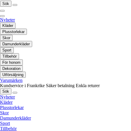
Sök
Nyheter
Kläder
Plusstorlekar
Skor
Damunderkläder
Sport
Tillbehör
För honom
Dekoration
Utförsäljning
Varumärken
Kundservice i Frankrike
Säker betalning
Enkla returer
Sök
Nyheter
Kläder
Plusstorlekar
Skor
Damunderkläder
Sport
Tillbehör