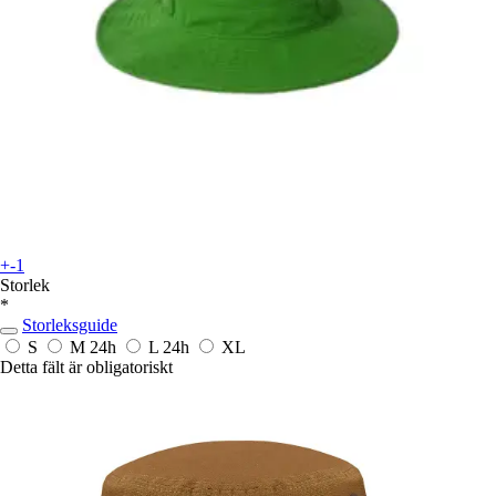
+-1
Storlek
*
Storleksguide
S
M
24h
L
24h
XL
Detta fält är obligatoriskt