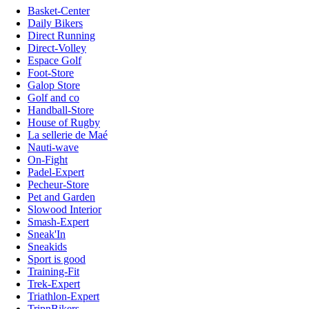
Basket-Center
Daily Bikers
Direct Running
Direct-Volley
Espace Golf
Foot-Store
Galop Store
Golf and co
Handball-Store
House of Rugby
La sellerie de Maé
Nauti-wave
On-Fight
Padel-Expert
Pecheur-Store
Pet and Garden
Slowood Interior
Smash-Expert
Sneak'In
Sneakids
Sport is good
Training-Fit
Trek-Expert
Triathlon-Expert
TripnBikers