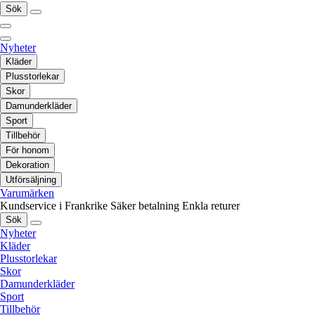
Sök
Nyheter
Kläder
Plusstorlekar
Skor
Damunderkläder
Sport
Tillbehör
För honom
Dekoration
Utförsäljning
Varumärken
Kundservice i Frankrike
Säker betalning
Enkla returer
Sök
Nyheter
Kläder
Plusstorlekar
Skor
Damunderkläder
Sport
Tillbehör