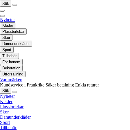
Sök
Nyheter
Kläder
Plusstorlekar
Skor
Damunderkläder
Sport
Tillbehör
För honom
Dekoration
Utförsäljning
Varumärken
Kundservice i Frankrike
Säker betalning
Enkla returer
Sök
Nyheter
Kläder
Plusstorlekar
Skor
Damunderkläder
Sport
Tillbehör