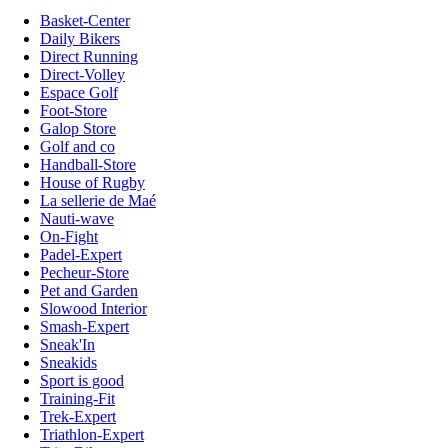
Basket-Center
Daily Bikers
Direct Running
Direct-Volley
Espace Golf
Foot-Store
Galop Store
Golf and co
Handball-Store
House of Rugby
La sellerie de Maé
Nauti-wave
On-Fight
Padel-Expert
Pecheur-Store
Pet and Garden
Slowood Interior
Smash-Expert
Sneak'In
Sneakids
Sport is good
Training-Fit
Trek-Expert
Triathlon-Expert