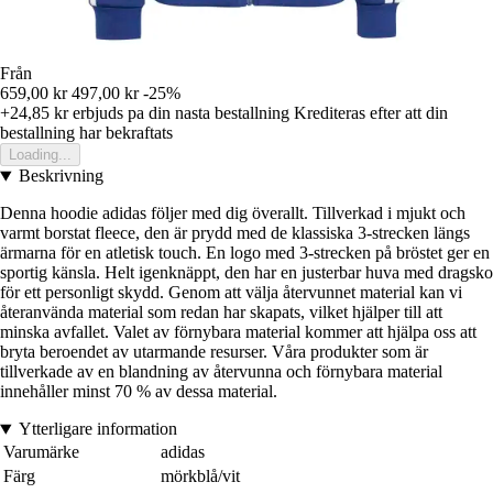
Från
659,00 kr
497,00 kr
-25%
+24,85 kr
erbjuds pa din nasta bestallning
Krediteras efter att din
bestallning har bekraftats
Loading...
Beskrivning
Denna hoodie adidas följer med dig överallt. Tillverkad i mjukt och
varmt borstat fleece, den är prydd med de klassiska 3-strecken längs
ärmarna för en atletisk touch. En logo med 3-strecken på bröstet ger en
sportig känsla. Helt igenknäppt, den har en justerbar huva med dragsko
för ett personligt skydd. Genom att välja återvunnet material kan vi
återanvända material som redan har skapats, vilket hjälper till att
minska avfallet. Valet av förnybara material kommer att hjälpa oss att
bryta beroendet av utarmande resurser. Våra produkter som är
tillverkade av en blandning av återvunna och förnybara material
innehåller minst 70 % av dessa material.
Ytterligare information
Varumärke
adidas
Färg
mörkblå/vit