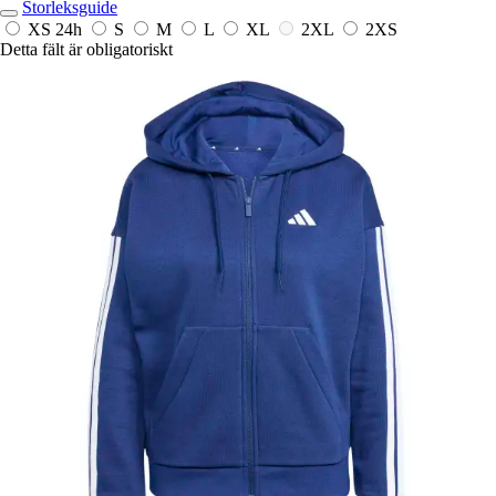
Storleksguide
XS
24h
S
M
L
XL
2XL
2XS
Detta fält är obligatoriskt