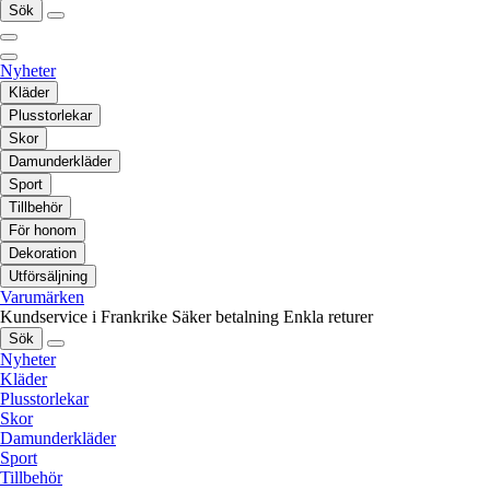
Sök
Nyheter
Kläder
Plusstorlekar
Skor
Damunderkläder
Sport
Tillbehör
För honom
Dekoration
Utförsäljning
Varumärken
Kundservice i Frankrike
Säker betalning
Enkla returer
Sök
Nyheter
Kläder
Plusstorlekar
Skor
Damunderkläder
Sport
Tillbehör