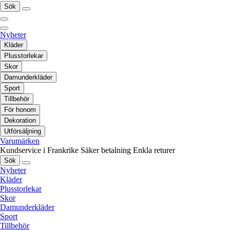
Sök
Nyheter
Kläder
Plusstorlekar
Skor
Damunderkläder
Sport
Tillbehör
För honom
Dekoration
Utförsäljning
Varumärken
Kundservice i Frankrike
Säker betalning
Enkla returer
Sök
Nyheter
Kläder
Plusstorlekar
Skor
Damunderkläder
Sport
Tillbehör