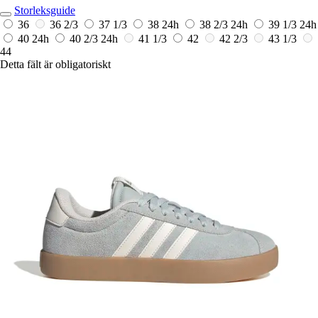
Storleksguide
36
36 2/3
37 1/3
38
24h
38 2/3
24h
39 1/3
24h
40
24h
40 2/3
24h
41 1/3
42
42 2/3
43 1/3
44
Detta fält är obligatoriskt