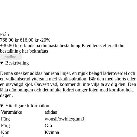
Från
768,00 kr
616,00 kr
-20%
+30,80 kr
erbjuds pa din nasta bestallning
Krediteras efter att din
bestallning har bekraftats
Loading...
Beskrivning
Denna sneaker adidas har rena linjer, en mjuk belagd läderöverdel och
en vulkaniserad yttersula med skatinspiration. Bär den med shorts eller
en utsvängd kjol. Oavsett vad, kommer du inte vilja ta av dig den. Den
lätta dämpningen och det mjuka fodret omger foten med komfort hela
dagen.
Ytterligare information
Varumärke
adidas
Färg
wonsil/owhite/gum3
Färg
Grå
Kön
Kvinna