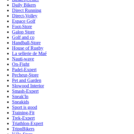
Daily Bikers
Direct Running
Direct-Volley
Espace Golf
Foot-Store
Galop Store
Golf and co
Handball-Store
House of Rugby
La sellerie de Maé
Nauti-wave
On-Fight
Padel-Expert
Pecheur-Store
Pet and Garden
Slowood Interior
Smash-Expert
Sneak'In
Sneakids
Sport is good
Training-Fit
Trek-Expert
Triathlon-Expert
TripnBikers