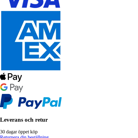
Leverans och retur
30 dagar öppet köp
Returnera din beställning