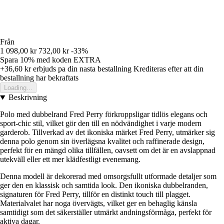
Från
1 098,00 kr
732,00 kr
-33%
Spara 10%
med koden
EXTRA
+36,60 kr
erbjuds pa din nasta bestallning
Krediteras efter att din
bestallning har bekraftats
Loading...
Beskrivning
Polo med dubbelrand Fred Perry förkroppsligar tidlös elegans och
sport-chic stil, vilket gör den till en nödvändighet i varje modern
garderob. Tillverkad av det ikoniska märket Fred Perry, utmärker sig
denna polo genom sin överlägsna kvalitet och raffinerade design,
perfekt för en mängd olika tillfällen, oavsett om det är en avslappnad
utekväll eller ett mer klädfestligt evenemang.
Denna modell är dekorerad med omsorgsfullt utformade detaljer som
ger den en klassisk och samtida look. Den ikoniska dubbelranden,
signaturen för Fred Perry, tillför en distinkt touch till plagget.
Materialvalet har noga övervägts, vilket ger en behaglig känsla
samtidigt som det säkerställer utmärkt andningsförmåga, perfekt för
aktiva dagar.