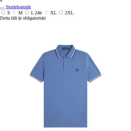
*
Storleksguide
S
M
L
24h
XL
2XL
Detta fält är obligatoriskt