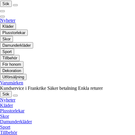
Sök
Nyheter
Kläder
Plusstorlekar
Skor
Damunderkläder
Sport
Tillbehör
För honom
Dekoration
Utförsäljning
Varumärken
Kundservice i Frankrike
Säker betalning
Enkla returer
Sök
Nyheter
Kläder
Plusstorlekar
Skor
Damunderkläder
Sport
Tillbehör