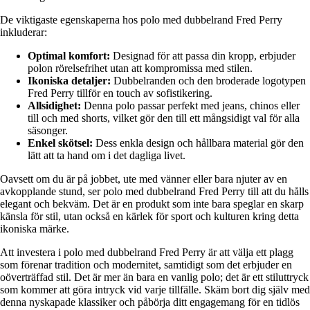
De viktigaste egenskaperna hos polo med dubbelrand Fred Perry
inkluderar:
Optimal komfort:
Designad för att passa din kropp, erbjuder
polon rörelsefrihet utan att kompromissa med stilen.
Ikoniska detaljer:
Dubbelranden och den broderade logotypen
Fred Perry tillför en touch av sofistikering.
Allsidighet:
Denna polo passar perfekt med jeans, chinos eller
till och med shorts, vilket gör den till ett mångsidigt val för alla
säsonger.
Enkel skötsel:
Dess enkla design och hållbara material gör den
lätt att ta hand om i det dagliga livet.
Oavsett om du är på jobbet, ute med vänner eller bara njuter av en
avkopplande stund, ser polo med dubbelrand Fred Perry till att du hålls
elegant och bekväm. Det är en produkt som inte bara speglar en skarp
känsla för stil, utan också en kärlek för sport och kulturen kring detta
ikoniska märke.
Att investera i polo med dubbelrand Fred Perry är att välja ett plagg
som förenar tradition och modernitet, samtidigt som det erbjuder en
oöverträffad stil. Det är mer än bara en vanlig polo; det är ett stiluttryck
som kommer att göra intryck vid varje tillfälle. Skäm bort dig själv med
denna nyskapade klassiker och påbörja ditt engagemang för en tidlös