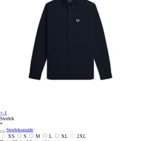
+-1
Storlek
*
Storleksguide
XS
S
M
L
XL
2XL