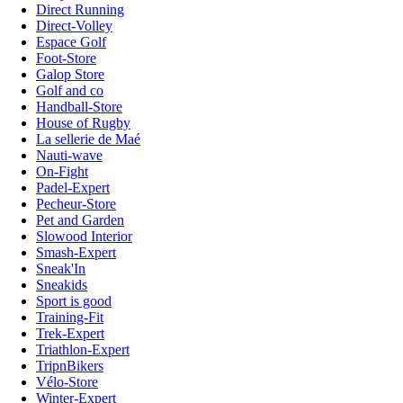
Direct Running
Direct-Volley
Espace Golf
Foot-Store
Galop Store
Golf and co
Handball-Store
House of Rugby
La sellerie de Maé
Nauti-wave
On-Fight
Padel-Expert
Pecheur-Store
Pet and Garden
Slowood Interior
Smash-Expert
Sneak'In
Sneakids
Sport is good
Training-Fit
Trek-Expert
Triathlon-Expert
TripnBikers
Vélo-Store
Winter-Expert