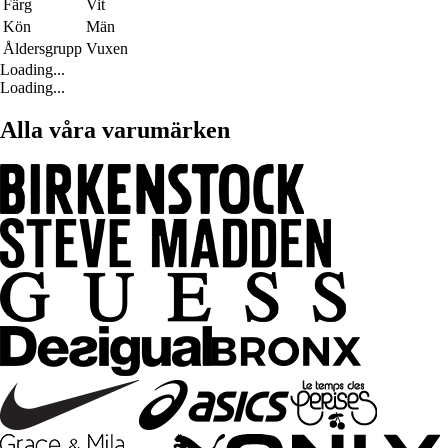
Färg
Vit
Kön
Män
Åldersgrupp
Vuxen
Loading...
Loading...
Alla våra varumärken