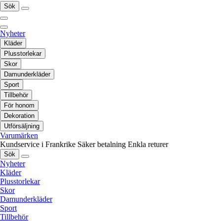
Sök
Nyheter
Kläder
Plusstorlekar
Skor
Damunderkläder
Sport
Tillbehör
För honom
Dekoration
Utförsäljning
Varumärken
Kundservice i Frankrike
Säker betalning
Enkla returer
Sök
Nyheter
Kläder
Plusstorlekar
Skor
Damunderkläder
Sport
Tillbehör