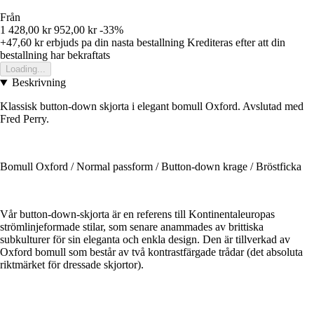
Från
1 428,00 kr
952,00 kr
-33%
+47,60 kr
erbjuds pa din nasta bestallning
Krediteras efter att din
bestallning har bekraftats
Loading...
Beskrivning
Klassisk button-down skjorta i elegant bomull Oxford. Avslutad med
Fred Perry.
Bomull Oxford / Normal passform / Button-down krage / Bröstficka
Vår button-down-skjorta är en referens till Kontinentaleuropas
strömlinjeformade stilar, som senare anammades av brittiska
subkulturer för sin eleganta och enkla design. Den är tillverkad av
Oxford bomull som består av två kontrastfärgade trådar (det absoluta
riktmärket för dressade skjortor).