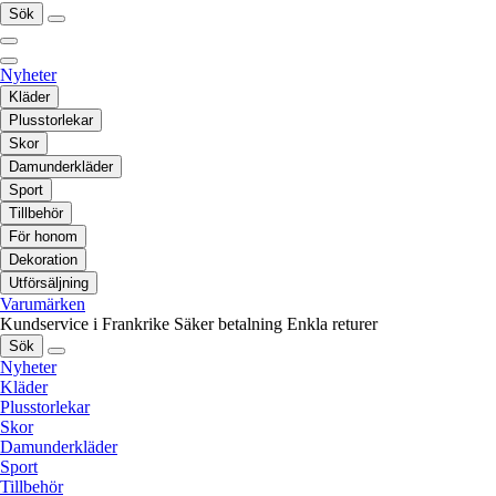
Sök
Nyheter
Kläder
Plusstorlekar
Skor
Damunderkläder
Sport
Tillbehör
För honom
Dekoration
Utförsäljning
Varumärken
Kundservice i Frankrike
Säker betalning
Enkla returer
Sök
Nyheter
Kläder
Plusstorlekar
Skor
Damunderkläder
Sport
Tillbehör