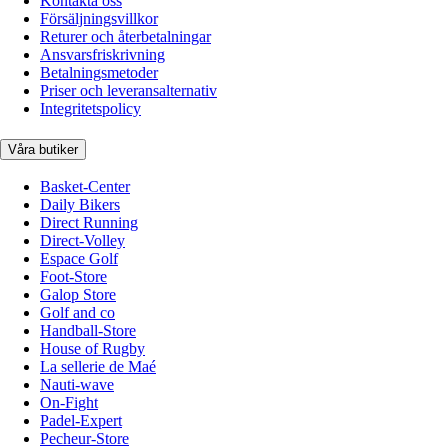
Kontakta oss
Försäljningsvillkor
Returer och återbetalningar
Ansvarsfriskrivning
Betalningsmetoder
Priser och leveransalternativ
Integritetspolicy
Våra butiker
Basket-Center
Daily Bikers
Direct Running
Direct-Volley
Espace Golf
Foot-Store
Galop Store
Golf and co
Handball-Store
House of Rugby
La sellerie de Maé
Nauti-wave
On-Fight
Padel-Expert
Pecheur-Store