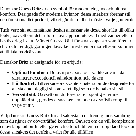
Damskor Guess Britz är en symbol för modern elegans och ultimat
komfort. Designade för moderna kvinnor, dessa sneakers förenar stil
och funktionalitet perfekt, vilket gör dem till ett måste i varje garderob.
Tack vare sin genomtänkta design anpassar sig dessa skor lätt till olika
looks, oavsett om det är för en avslappnad utekväll med vänner eller en
hektisk dag i stan. Märket Guess, känt för sina skapelser som förenar
chic och trendigt, gör ingen besviken med denna modell som kommer
att tilltala modeälskare.
Damskor Britz är designade för att erbjuda:
Optimal komfort:
Deras mjuka sula och vadderade insida
garanterar exceptionell gångkomfort hela dagen.
Hållbarhet:
Tillverkade av kvalitetsmaterial är de designade för
att stå emot dagligt slitage samtidigt som de behåller sin stil.
Versatil stil:
Oavsett om du föredrar en sportig eller mer
uppklädd stil, ger dessa sneakers en touch av sofistikering till
varje outfit.
Välj damskor Guess Britz för att säkerställa en trendig look samtidigt
som du njuter av oöverträffad komfort. Oavsett om du vill komplettera
en avslappnad outfit eller ge en chic touch till en mer uppklädd look är
dessa sneakers det perfekta valet för alla tillfällen.