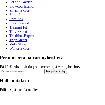
Pet and Garden
Slowood Interior
Smash-Expert
Sneak'In
Sneakids
Sport is good
Training-Fit
Trek-Expert
Triathlon-Expert
TripnBikers
Vélo-Store
Winter-Expert
Prenumerera på vårt nyhetsbrev
Få 10 % rabatt när du prenumererar på vårt nyhetsbrev
Registrera dig
Håll kontakten
Följ oss på sociala medier