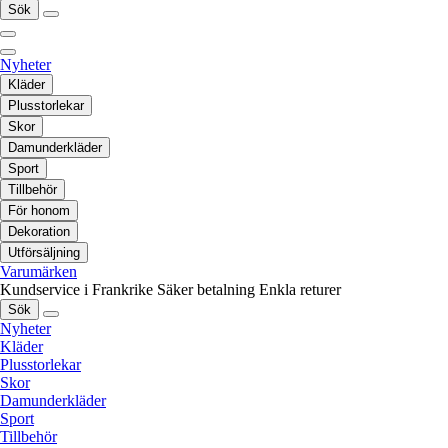
Sök
Nyheter
Kläder
Plusstorlekar
Skor
Damunderkläder
Sport
Tillbehör
För honom
Dekoration
Utförsäljning
Varumärken
Kundservice i Frankrike
Säker betalning
Enkla returer
Sök
Nyheter
Kläder
Plusstorlekar
Skor
Damunderkläder
Sport
Tillbehör