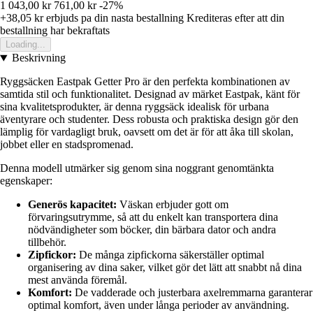
1 043,00 kr
761,00 kr
-27%
+38,05 kr
erbjuds pa din nasta bestallning
Krediteras efter att din
bestallning har bekraftats
Loading...
Beskrivning
Ryggsäcken Eastpak Getter Pro är den perfekta kombinationen av
samtida stil och funktionalitet. Designad av märket Eastpak, känt för
sina kvalitetsprodukter, är denna ryggsäck idealisk för urbana
äventyrare och studenter. Dess robusta och praktiska design gör den
lämplig för vardagligt bruk, oavsett om det är för att åka till skolan,
jobbet eller en stadspromenad.
Denna modell utmärker sig genom sina noggrant genomtänkta
egenskaper:
Generös kapacitet:
Väskan erbjuder gott om
förvaringsutrymme, så att du enkelt kan transportera dina
nödvändigheter som böcker, din bärbara dator och andra
tillbehör.
Zipfickor:
De många zipfickorna säkerställer optimal
organisering av dina saker, vilket gör det lätt att snabbt nå dina
mest använda föremål.
Komfort:
De vadderade och justerbara axelremmarna garanterar
optimal komfort, även under långa perioder av användning.