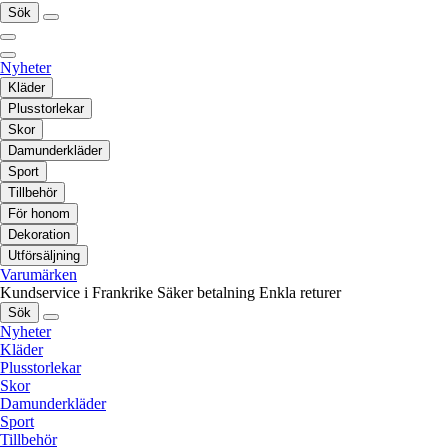
Sök
Nyheter
Kläder
Plusstorlekar
Skor
Damunderkläder
Sport
Tillbehör
För honom
Dekoration
Utförsäljning
Varumärken
Kundservice i Frankrike
Säker betalning
Enkla returer
Sök
Nyheter
Kläder
Plusstorlekar
Skor
Damunderkläder
Sport
Tillbehör