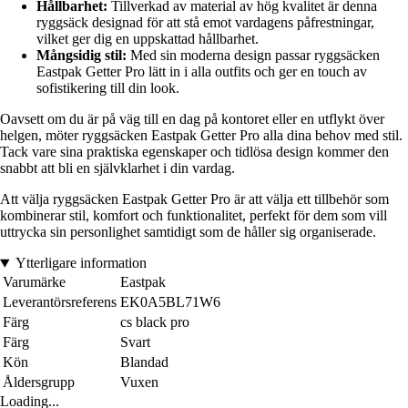
Hållbarhet:
Tillverkad av material av hög kvalitet är denna
ryggsäck designad för att stå emot vardagens påfrestningar,
vilket ger dig en uppskattad hållbarhet.
Mångsidig stil:
Med sin moderna design passar ryggsäcken
Eastpak Getter Pro lätt in i alla outfits och ger en touch av
sofistikering till din look.
Oavsett om du är på väg till en dag på kontoret eller en utflykt över
helgen, möter ryggsäcken Eastpak Getter Pro alla dina behov med stil.
Tack vare sina praktiska egenskaper och tidlösa design kommer den
snabbt att bli en självklarhet i din vardag.
Att välja ryggsäcken Eastpak Getter Pro är att välja ett tillbehör som
kombinerar stil, komfort och funktionalitet, perfekt för dem som vill
uttrycka sin personlighet samtidigt som de håller sig organiserade.
Ytterligare information
Varumärke
Eastpak
Leverantörsreferens
EK0A5BL71W6
Färg
cs black pro
Färg
Svart
Kön
Blandad
Åldersgrupp
Vuxen
Loading...