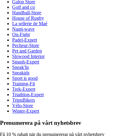
Galop Store
Golf and co
Handball-Store
House of Rugby
La sellerie de Maé
Nauti-wave
On-Fight
Padel-Expert
Pecheur-Store
Pet and Garden
Slowood Interior
Smash-Expert
Sneak'In
Sneakids
Sport is good
Training-Fit
Trek-Expert
Triathlon-Expert
TripnBikers
Vélo-Store
Winter-Expert
Prenumerera på vårt nyhetsbrev
Få 10 % rabatt när du prenumererar på vårt nyhetsbrev