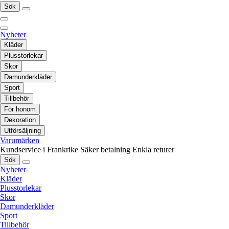
Sök
Nyheter
Kläder
Plusstorlekar
Skor
Damunderkläder
Sport
Tillbehör
För honom
Dekoration
Utförsäljning
Varumärken
Kundservice i Frankrike
Säker betalning
Enkla returer
Sök
Nyheter
Kläder
Plusstorlekar
Skor
Damunderkläder
Sport
Tillbehör