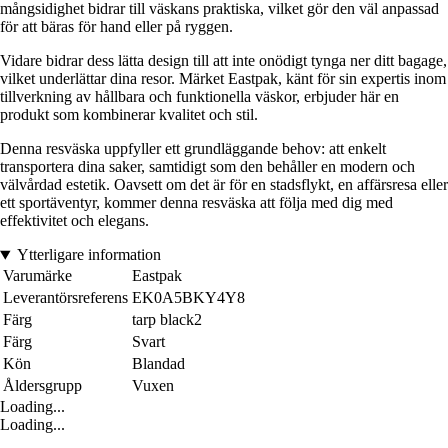
mångsidighet bidrar till väskans praktiska, vilket gör den väl anpassad
för att bäras för hand eller på ryggen.
Vidare bidrar dess lätta design till att inte onödigt tynga ner ditt bagage,
vilket underlättar dina resor. Märket Eastpak, känt för sin expertis inom
tillverkning av hållbara och funktionella väskor, erbjuder här en
produkt som kombinerar kvalitet och stil.
Denna resväska uppfyller ett grundläggande behov: att enkelt
transportera dina saker, samtidigt som den behåller en modern och
välvårdad estetik. Oavsett om det är för en stadsflykt, en affärsresa eller
ett sportäventyr, kommer denna resväska att följa med dig med
effektivitet och elegans.
Ytterligare information
Varumärke
Eastpak
Leverantörsreferens
EK0A5BKY4Y8
Färg
tarp black2
Färg
Svart
Kön
Blandad
Åldersgrupp
Vuxen
Loading...
Loading...