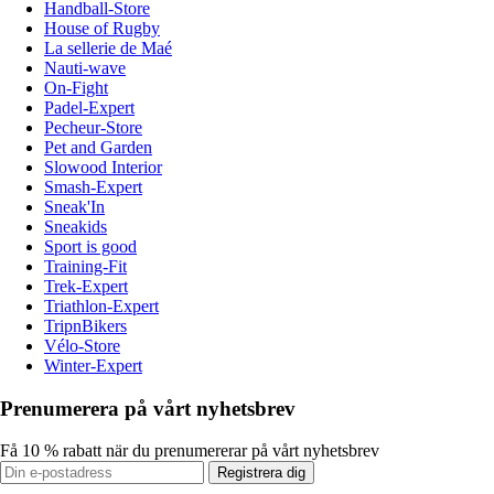
Handball-Store
House of Rugby
La sellerie de Maé
Nauti-wave
On-Fight
Padel-Expert
Pecheur-Store
Pet and Garden
Slowood Interior
Smash-Expert
Sneak'In
Sneakids
Sport is good
Training-Fit
Trek-Expert
Triathlon-Expert
TripnBikers
Vélo-Store
Winter-Expert
Prenumerera på vårt nyhetsbrev
Få 10 % rabatt när du prenumererar på vårt nyhetsbrev
Registrera dig