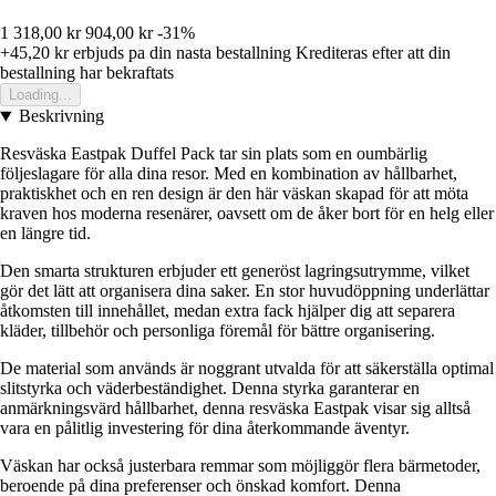
1 318,00 kr
904,00 kr
-31%
+45,20 kr
erbjuds pa din nasta bestallning
Krediteras efter att din
bestallning har bekraftats
Loading...
Beskrivning
Resväska Eastpak Duffel Pack tar sin plats som en oumbärlig
följeslagare för alla dina resor. Med en kombination av hållbarhet,
praktiskhet och en ren design är den här väskan skapad för att möta
kraven hos moderna resenärer, oavsett om de åker bort för en helg eller
en längre tid.
Den smarta strukturen erbjuder ett generöst lagringsutrymme, vilket
gör det lätt att organisera dina saker. En stor huvudöppning underlättar
åtkomsten till innehållet, medan extra fack hjälper dig att separera
kläder, tillbehör och personliga föremål för bättre organisering.
De material som används är noggrant utvalda för att säkerställa optimal
slitstyrka och väderbeständighet. Denna styrka garanterar en
anmärkningsvärd hållbarhet, denna resväska Eastpak visar sig alltså
vara en pålitlig investering för dina återkommande äventyr.
Väskan har också justerbara remmar som möjliggör flera bärmetoder,
beroende på dina preferenser och önskad komfort. Denna