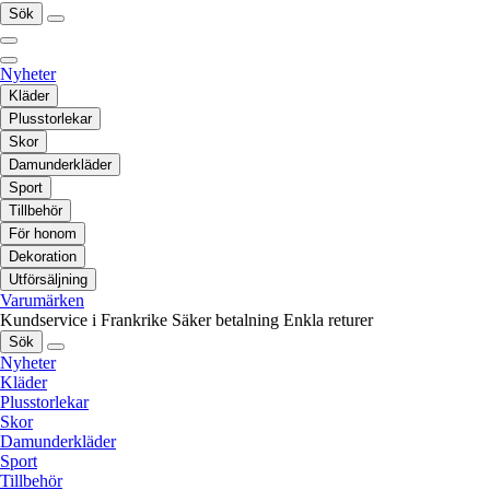
Sök
Nyheter
Kläder
Plusstorlekar
Skor
Damunderkläder
Sport
Tillbehör
För honom
Dekoration
Utförsäljning
Varumärken
Kundservice i Frankrike
Säker betalning
Enkla returer
Sök
Nyheter
Kläder
Plusstorlekar
Skor
Damunderkläder
Sport
Tillbehör