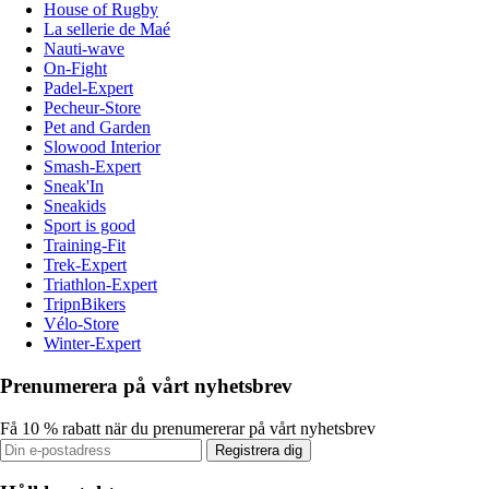
House of Rugby
La sellerie de Maé
Nauti-wave
On-Fight
Padel-Expert
Pecheur-Store
Pet and Garden
Slowood Interior
Smash-Expert
Sneak'In
Sneakids
Sport is good
Training-Fit
Trek-Expert
Triathlon-Expert
TripnBikers
Vélo-Store
Winter-Expert
Prenumerera på vårt nyhetsbrev
Få 10 % rabatt när du prenumererar på vårt nyhetsbrev
Registrera dig