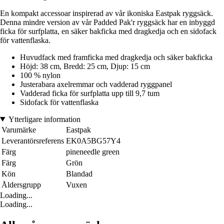
En kompakt accessoar inspirerad av vår ikoniska Eastpak ryggsäck.
Denna mindre version av vår Padded Pak'r ryggsäck har en inbyggd
ficka för surfplatta, en säker bakficka med dragkedja och en sidofack
för vattenflaska.
Huvudfack med framficka med dragkedja och säker bakficka
Höjd: 38 cm, Bredd: 25 cm, Djup: 15 cm
100 % nylon
Justerabara axelremmar och vadderad ryggpanel
Vadderad ficka för surfplatta upp till 9,7 tum
Sidofack för vattenflaska
Ytterligare information
Varumärke
Eastpak
Leverantörsreferens
EK0A5BG57Y4
Färg
pineneedle green
Färg
Grön
Kön
Blandad
Åldersgrupp
Vuxen
Loading...
Loading...