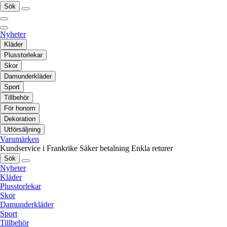
Sök
Nyheter
Kläder
Plusstorlekar
Skor
Damunderkläder
Sport
Tillbehör
För honom
Dekoration
Utförsäljning
Varumärken
Kundservice i Frankrike
Säker betalning
Enkla returer
Sök
Nyheter
Kläder
Plusstorlekar
Skor
Damunderkläder
Sport
Tillbehör