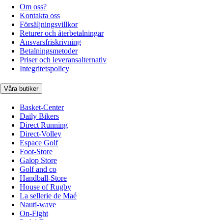
Om oss?
Kontakta oss
Försäljningsvillkor
Returer och återbetalningar
Ansvarsfriskrivning
Betalningsmetoder
Priser och leveransalternativ
Integritetspolicy
Våra butiker
Basket-Center
Daily Bikers
Direct Running
Direct-Volley
Espace Golf
Foot-Store
Galop Store
Golf and co
Handball-Store
House of Rugby
La sellerie de Maé
Nauti-wave
On-Fight