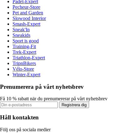
Padel-Expert
Pecheur-Store
Pet and Garden
Slowood Interior
Smash-Expert
Sneak'In
Sneakids
Sport is good
Training-Fit
Trek-Expert
Triathlon-Expert
TripnBikers
Vélo-Store
Winter-Expert
Prenumerera på vårt nyhetsbrev
Få 10 % rabatt när du prenumererar på vårt nyhetsbrev
Registrera dig
Håll kontakten
Följ oss på sociala medier