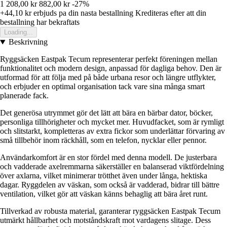
1 208,00 kr
882,00 kr
-27%
+44,10 kr
erbjuds pa din nasta bestallning
Krediteras efter att din
bestallning har bekraftats
Loading...
Beskrivning
Ryggsäcken Eastpak Tecum representerar perfekt föreningen mellan
funktionalitet och modern design, anpassad för dagliga behov. Den är
utformad för att följa med på både urbana resor och längre utflykter,
och erbjuder en optimal organisation tack vare sina många smart
planerade fack.
Det generösa utrymmet gör det lätt att bära en bärbar dator, böcker,
personliga tillhörigheter och mycket mer. Huvudfacket, som är rymligt
och slitstarkt, kompletteras av extra fickor som underlättar förvaring av
små tillbehör inom räckhåll, som en telefon, nycklar eller pennor.
Användarkomfort är en stor fördel med denna modell. De justerbara
och vadderade axelremmarna säkerställer en balanserad viktfördelning
över axlarna, vilket minimerar trötthet även under långa, hektiska
dagar. Ryggdelen av väskan, som också är vadderad, bidrar till bättre
ventilation, vilket gör att väskan känns behaglig att bära året runt.
Tillverkad av robusta material, garanterar ryggsäcken Eastpak Tecum
utmärkt hållbarhet och motståndskraft mot vardagens slitage. Dess