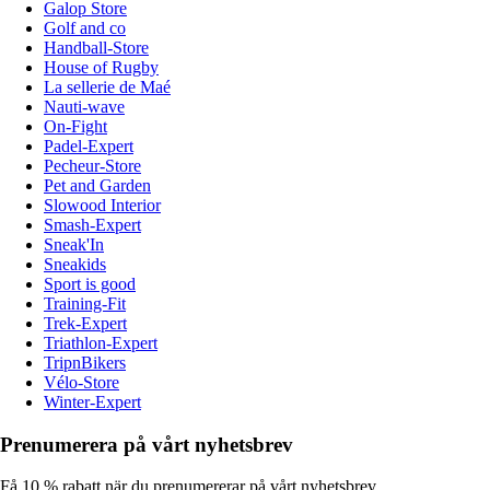
Galop Store
Golf and co
Handball-Store
House of Rugby
La sellerie de Maé
Nauti-wave
On-Fight
Padel-Expert
Pecheur-Store
Pet and Garden
Slowood Interior
Smash-Expert
Sneak'In
Sneakids
Sport is good
Training-Fit
Trek-Expert
Triathlon-Expert
TripnBikers
Vélo-Store
Winter-Expert
Prenumerera på vårt nyhetsbrev
Få 10 % rabatt när du prenumererar på vårt nyhetsbrev