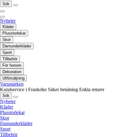
Sök
Nyheter
Kläder
Plusstorlekar
Skor
Damunderkläder
Sport
Tillbehör
För honom
Dekoration
Utförsäljning
Varumärken
Kundservice i Frankrike
Säker betalning
Enkla returer
Sök
Nyheter
Kläder
Plusstorlekar
Skor
Damunderkläder
Sport
Tillbehör