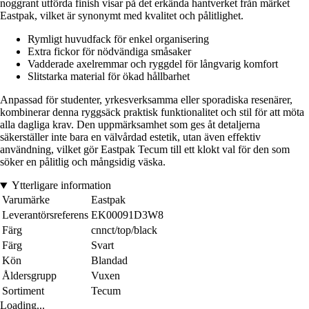
noggrant utförda finish visar på det erkända hantverket från märket
Eastpak, vilket är synonymt med kvalitet och pålitlighet.
Rymligt huvudfack för enkel organisering
Extra fickor för nödvändiga småsaker
Vadderade axelremmar och ryggdel för långvarig komfort
Slitstarka material för ökad hållbarhet
Anpassad för studenter, yrkesverksamma eller sporadiska resenärer,
kombinerar denna ryggsäck praktisk funktionalitet och stil för att möta
alla dagliga krav. Den uppmärksamhet som ges åt detaljerna
säkerställer inte bara en välvårdad estetik, utan även effektiv
användning, vilket gör Eastpak Tecum till ett klokt val för den som
söker en pålitlig och mångsidig väska.
Ytterligare information
Varumärke
Eastpak
Leverantörsreferens
EK00091D3W8
Färg
cnnct/top/black
Färg
Svart
Kön
Blandad
Åldersgrupp
Vuxen
Sortiment
Tecum
Loading...