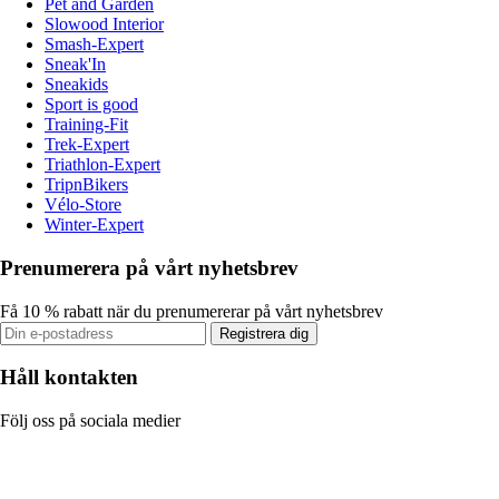
Pet and Garden
Slowood Interior
Smash-Expert
Sneak'In
Sneakids
Sport is good
Training-Fit
Trek-Expert
Triathlon-Expert
TripnBikers
Vélo-Store
Winter-Expert
Prenumerera på vårt nyhetsbrev
Få 10 % rabatt när du prenumererar på vårt nyhetsbrev
Registrera dig
Håll kontakten
Följ oss på sociala medier