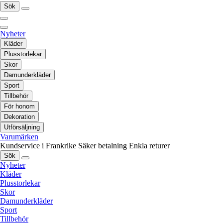
Sök
Nyheter
Kläder
Plusstorlekar
Skor
Damunderkläder
Sport
Tillbehör
För honom
Dekoration
Utförsäljning
Varumärken
Kundservice i Frankrike
Säker betalning
Enkla returer
Sök
Nyheter
Kläder
Plusstorlekar
Skor
Damunderkläder
Sport
Tillbehör