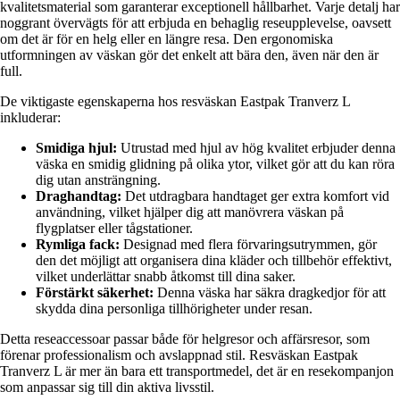
kvalitetsmaterial som garanterar exceptionell hållbarhet. Varje detalj har
noggrant övervägts för att erbjuda en behaglig reseupplevelse, oavsett
om det är för en helg eller en längre resa. Den ergonomiska
utformningen av väskan gör det enkelt att bära den, även när den är
full.
De viktigaste egenskaperna hos resväskan Eastpak Tranverz L
inkluderar:
Smidiga hjul:
Utrustad med hjul av hög kvalitet erbjuder denna
väska en smidig glidning på olika ytor, vilket gör att du kan röra
dig utan ansträngning.
Draghandtag:
Det utdragbara handtaget ger extra komfort vid
användning, vilket hjälper dig att manövrera väskan på
flygplatser eller tågstationer.
Rymliga fack:
Designad med flera förvaringsutrymmen, gör
den det möjligt att organisera dina kläder och tillbehör effektivt,
vilket underlättar snabb åtkomst till dina saker.
Förstärkt säkerhet:
Denna väska har säkra dragkedjor för att
skydda dina personliga tillhörigheter under resan.
Detta reseaccessoar passar både för helgresor och affärsresor, som
förenar professionalism och avslappnad stil. Resväskan Eastpak
Tranverz L är mer än bara ett transportmedel, det är en resekompanjon
som anpassar sig till din aktiva livsstil.