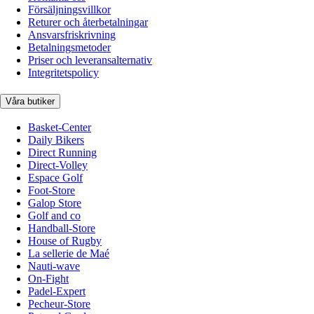
Försäljningsvillkor
Returer och återbetalningar
Ansvarsfriskrivning
Betalningsmetoder
Priser och leveransalternativ
Integritetspolicy
Våra butiker
Basket-Center
Daily Bikers
Direct Running
Direct-Volley
Espace Golf
Foot-Store
Galop Store
Golf and co
Handball-Store
House of Rugby
La sellerie de Maé
Nauti-wave
On-Fight
Padel-Expert
Pecheur-Store