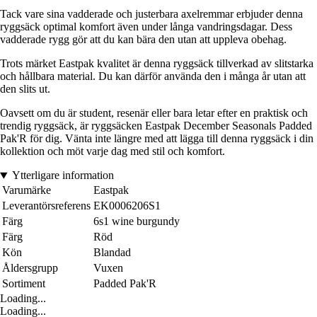
Tack vare sina vadderade och justerbara axelremmar erbjuder denna
ryggsäck optimal komfort även under långa vandringsdagar. Dess
vadderade rygg gör att du kan bära den utan att uppleva obehag.
Trots märket Eastpak kvalitet är denna ryggsäck tillverkad av slitstarka
och hållbara material. Du kan därför använda den i många år utan att
den slits ut.
Oavsett om du är student, resenär eller bara letar efter en praktisk och
trendig ryggsäck, är ryggsäcken Eastpak December Seasonals Padded
Pak'R för dig. Vänta inte längre med att lägga till denna ryggsäck i din
kollektion och möt varje dag med stil och komfort.
Ytterligare information
Varumärke
Eastpak
Leverantörsreferens
EK0006206S1
Färg
6s1 wine burgundy
Färg
Röd
Kön
Blandad
Åldersgrupp
Vuxen
Sortiment
Padded Pak'R
Loading...
Loading...