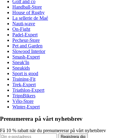
Golf and co
Handball-Store
House of Rugby
La sellerie de Maé
Nauti-wave
On-Fight
Padel-Expert
Pecheur-Store
Pet and Garden
Slowood Interior
Smash-Expert
Sneak'In
Sneakids
Sport is good
Training-Fit
Trek-Expert
Triathlon-Expert
TripnBikers
Vélo-Store
Winter-Expert
Prenumerera på vårt nyhetsbrev
Få 10 % rabatt när du prenumererar på vårt nyhetsbrev
Registrera dig