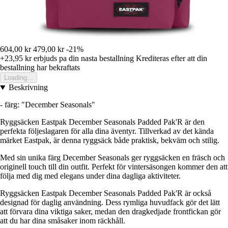
604,00 kr
479,00 kr
-21%
+23,95 kr
erbjuds pa din nasta bestallning
Krediteras efter att din
bestallning har bekraftats
Loading...
Beskrivning
- färg: "December Seasonals"
Ryggsäcken Eastpak December Seasonals Padded Pak'R är den
perfekta följeslagaren för alla dina äventyr. Tillverkad av det kända
märket Eastpak, är denna ryggsäck både praktisk, bekväm och stilig.
Med sin unika färg December Seasonals ger ryggsäcken en fräsch och
originell touch till din outfit. Perfekt för vintersäsongen kommer den att
följa med dig med elegans under dina dagliga aktiviteter.
Ryggsäcken Eastpak December Seasonals Padded Pak'R är också
designad för daglig användning. Dess rymliga huvudfack gör det lätt
att förvara dina viktiga saker, medan den dragkedjade frontfickan gör
att du har dina småsaker inom räckhåll.