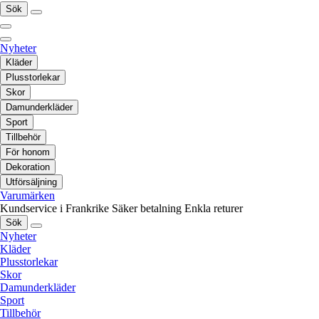
Sök
Nyheter
Kläder
Plusstorlekar
Skor
Damunderkläder
Sport
Tillbehör
För honom
Dekoration
Utförsäljning
Varumärken
Kundservice i Frankrike
Säker betalning
Enkla returer
Sök
Nyheter
Kläder
Plusstorlekar
Skor
Damunderkläder
Sport
Tillbehör