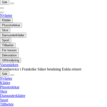
Sök
Nyheter
Kläder
Plusstorlekar
Skor
Damunderkläder
Sport
Tillbehör
För honom
Dekoration
Utförsäljning
Varumärken
Kundservice i Frankrike
Säker betalning
Enkla returer
Sök
Nyheter
Kläder
Plusstorlekar
Skor
Damunderkläder
Sport
Tillbehör