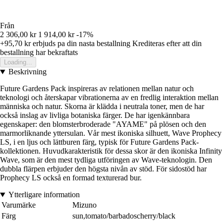
Från
2 306,00 kr
1 914,00 kr
-17%
+95,70 kr
erbjuds pa din nasta bestallning
Krediteras efter att din
bestallning har bekraftats
Loading...
Beskrivning
Future Gardens Pack inspireras av relationen mellan natur och
teknologi och återskapar vibrationerna av en fredlig interaktion mellan
människa och natur. Skorna är klädda i neutrala toner, men de har
också inslag av livliga botaniska färger. De har igenkännbara
egenskaper: den blomsterbroderade "AYAME" på plösen och den
marmorliknande yttersulan. Vår mest ikoniska silhuett, Wave Prophecy
LS, i en ljus och lättburen färg, typisk för Future Gardens Pack-
kollektionen. Huvudkarakteristik för dessa skor är den ikoniska Infinity
Wave, som är den mest tydliga utföringen av Wave-teknologin. Den
dubbla flärpen erbjuder den högsta nivån av stöd. För sidostöd har
Prophecy LS också en formad texturerad bur.
Ytterligare information
Varumärke
Mizuno
Färg
sun,tomato/barbadoscherry/black