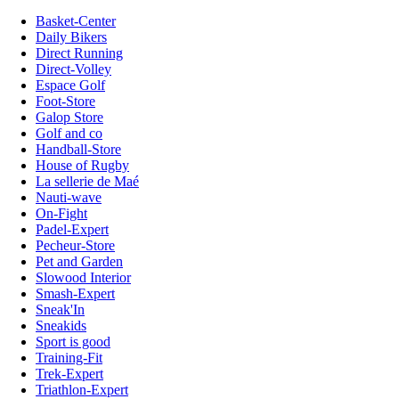
Basket-Center
Daily Bikers
Direct Running
Direct-Volley
Espace Golf
Foot-Store
Galop Store
Golf and co
Handball-Store
House of Rugby
La sellerie de Maé
Nauti-wave
On-Fight
Padel-Expert
Pecheur-Store
Pet and Garden
Slowood Interior
Smash-Expert
Sneak'In
Sneakids
Sport is good
Training-Fit
Trek-Expert
Triathlon-Expert