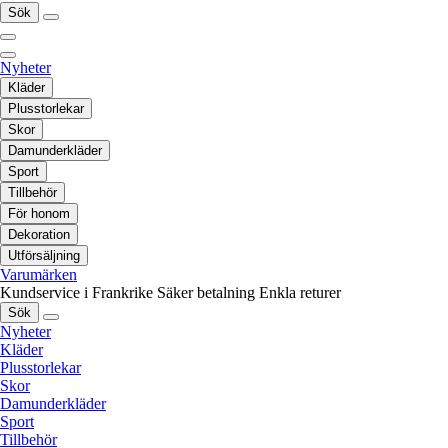
Sök
Nyheter
Kläder
Plusstorlekar
Skor
Damunderkläder
Sport
Tillbehör
För honom
Dekoration
Utförsäljning
Varumärken
Kundservice i Frankrike
Säker betalning
Enkla returer
Sök
Nyheter
Kläder
Plusstorlekar
Skor
Damunderkläder
Sport
Tillbehör